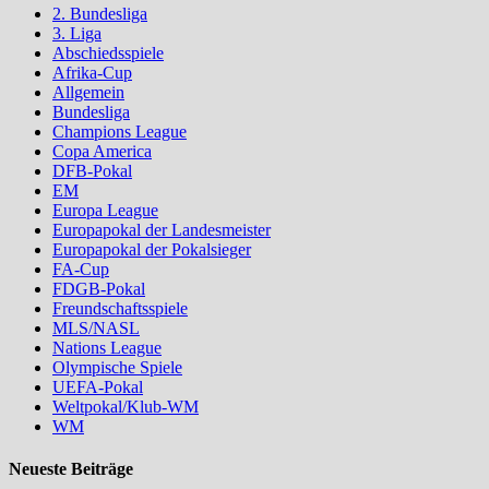
2. Bundesliga
3. Liga
Abschiedsspiele
Afrika-Cup
Allgemein
Bundesliga
Champions League
Copa America
DFB-Pokal
EM
Europa League
Europapokal der Landesmeister
Europapokal der Pokalsieger
FA-Cup
FDGB-Pokal
Freundschaftsspiele
MLS/NASL
Nations League
Olympische Spiele
UEFA-Pokal
Weltpokal/Klub-WM
WM
Neueste Beiträge