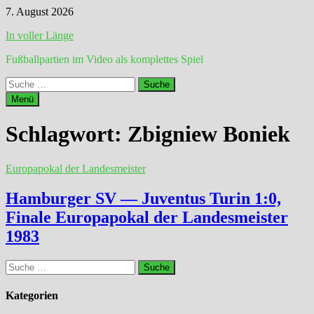
Zum
7. August 2026
Inhalt
In voller Länge
springen
Fußballpartien im Video als komplettes Spiel
Suche
nach:
Menü
Schlagwort:
Zbigniew Boniek
Europapokal der Landesmeister
Hamburger SV — Juventus Turin 1:0,
Finale Europapokal der Landesmeister
1983
Suche
nach:
Kategorien