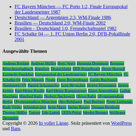
FC Bayern München — FC Porto 1:2, Finale Europapokal
der Landesmeister 1987
Deutschland — Argentinien 2:3, WM-Finale 1986
Brasilien — Deutschland 2:0, WM-Finale 2002
Brasilien – Deutschland 1:0, Freundschaftsspiel 1982
FC Schalke 04 — 1. FC Union Berlin 2:0, DFB-Pokalfinale
2001
Ausgewählte Themen
Andreas Brehme
Andreas Möller
Berti Vogts
Borussia Dortmund
Borussia
Mönchengladbach
Brasilien
Deutschland
DFB-Pokalfinale
Dieter Hoeneß
Eintracht Frankfurt
Europapokal der Landesmeister
FC Bayern München
FC
Schalke 04
Felix Magath
Finale
Franz Beckenbauer
Guido Buchwald
Hamburger SV
Harald Schumacher
Jupp Heynckes
Jürgen Klinsmann
Jürgen
Kohler
Karl-Heinz Riedle
Karl-Heinz Rummenigge
Klaus Augenthaler
Lothar
Matthäus
Manfred Kaltz
Norbert Nachtweih
Oliver Kahn
Olympiastadion
Berlin
Olympiastadion München
Otto Rehhagel
Paul Breitner
Pierre Littbarski
Rudi Völler
Schiedsrichter
Sepp Maier
Stefan Reuter
Thomas Berthold
Thomas Häßler
Trainer
Udo Lattek
UEFA-Pokal
Werder Bremen
Wolfgang
Dremmler
Copyright © 2026
In voller Länge
. Stolz präsentiert von
WordPress
und
Bam
.