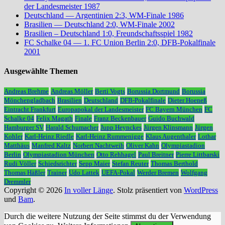
der Landesmeister 1987
Deutschland — Argentinien 2:3, WM-Finale 1986
Brasilien — Deutschland 2:0, WM-Finale 2002
Brasilien – Deutschland 1:0, Freundschaftsspiel 1982
FC Schalke 04 — 1. FC Union Berlin 2:0, DFB-Pokalfinale
2001
Ausgewählte Themen
Andreas Brehme
Andreas Möller
Berti Vogts
Borussia Dortmund
Borussia
Mönchengladbach
Brasilien
Deutschland
DFB-Pokalfinale
Dieter Hoeneß
Eintracht Frankfurt
Europapokal der Landesmeister
FC Bayern München
FC
Schalke 04
Felix Magath
Finale
Franz Beckenbauer
Guido Buchwald
Hamburger SV
Harald Schumacher
Jupp Heynckes
Jürgen Klinsmann
Jürgen
Kohler
Karl-Heinz Riedle
Karl-Heinz Rummenigge
Klaus Augenthaler
Lothar
Matthäus
Manfred Kaltz
Norbert Nachtweih
Oliver Kahn
Olympiastadion
Berlin
Olympiastadion München
Otto Rehhagel
Paul Breitner
Pierre Littbarski
Rudi Völler
Schiedsrichter
Sepp Maier
Stefan Reuter
Thomas Berthold
Thomas Häßler
Trainer
Udo Lattek
UEFA-Pokal
Werder Bremen
Wolfgang
Dremmler
Copyright © 2026
In voller Länge
. Stolz präsentiert von
WordPress
und
Bam
.
Durch die weitere Nutzung der Seite stimmst du der Verwendung