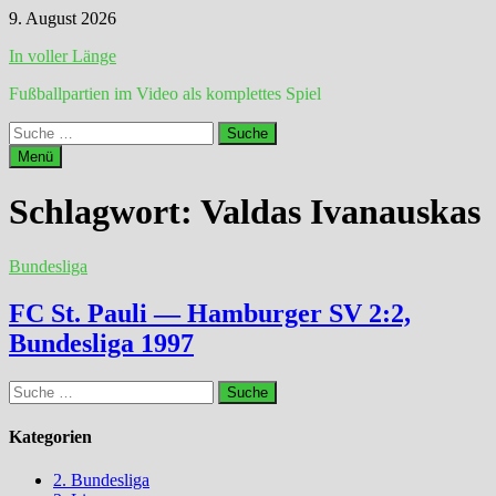
Zum
9. August 2026
Inhalt
In voller Länge
springen
Fußballpartien im Video als komplettes Spiel
Suche
nach:
Menü
Schlagwort:
Valdas Ivanauskas
Bundesliga
FC St. Pauli — Hamburger SV 2:2,
Bundesliga 1997
Suche
nach:
Kategorien
2. Bundesliga