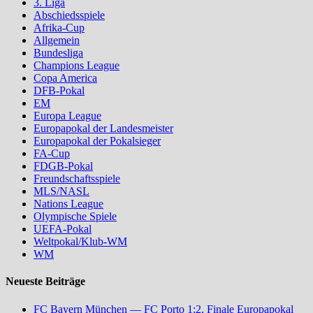
3. Liga
Abschiedsspiele
Afrika-Cup
Allgemein
Bundesliga
Champions League
Copa America
DFB-Pokal
EM
Europa League
Europapokal der Landesmeister
Europapokal der Pokalsieger
FA-Cup
FDGB-Pokal
Freundschaftsspiele
MLS/NASL
Nations League
Olympische Spiele
UEFA-Pokal
Weltpokal/Klub-WM
WM
Neueste Beiträge
FC Bayern München — FC Porto 1:2, Finale Europapokal