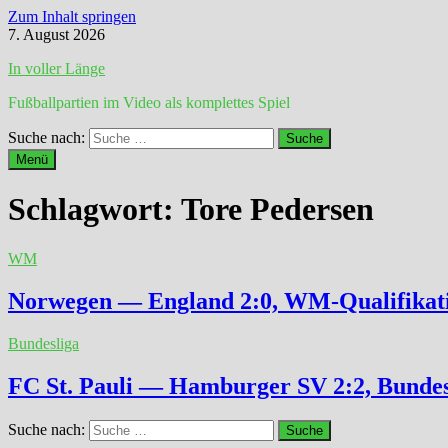
Zum Inhalt springen
7. August 2026
In voller Länge
Fußballpartien im Video als komplettes Spiel
Suche nach:
Menü
Schlagwort:
Tore Pedersen
WM
Norwegen — England 2:0, WM-Qualifikat
Bundesliga
FC St. Pauli — Hamburger SV 2:2, Bundes
Suche nach: