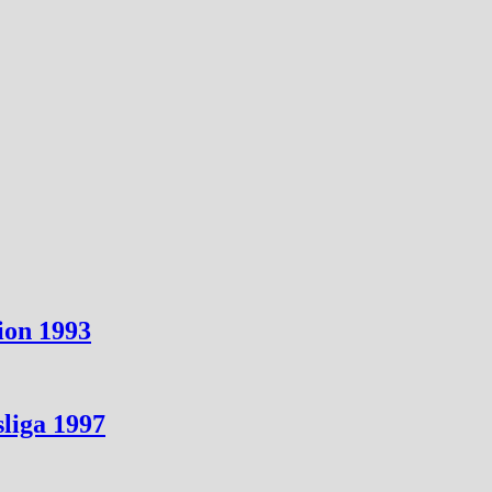
ion 1993
liga 1997