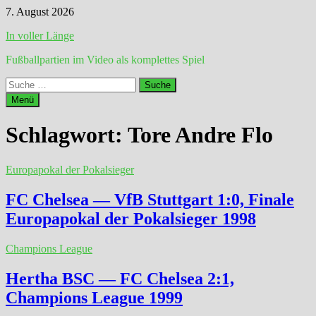
Zum
7. August 2026
Inhalt
In voller Länge
springen
Fußballpartien im Video als komplettes Spiel
Suche
nach:
Menü
Schlagwort:
Tore Andre Flo
Europapokal der Pokalsieger
FC Chelsea — VfB Stuttgart 1:0, Finale
Europapokal der Pokalsieger 1998
Champions League
Hertha BSC — FC Chelsea 2:1,
Champions League 1999