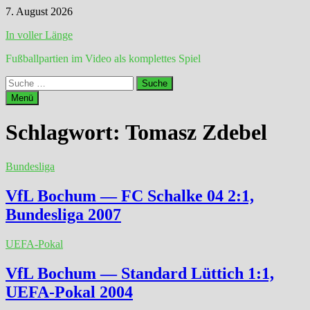
Zum
7. August 2026
Inhalt
In voller Länge
springen
Fußballpartien im Video als komplettes Spiel
Suche
nach:
Menü
Schlagwort:
Tomasz Zdebel
Bundesliga
VfL Bochum — FC Schalke 04 2:1,
Bundesliga 2007
UEFA-Pokal
VfL Bochum — Standard Lüttich 1:1,
UEFA-Pokal 2004