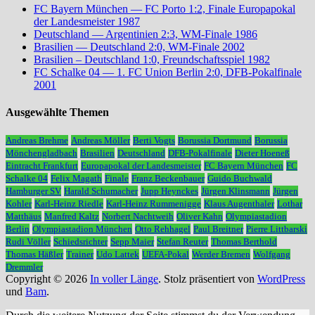
FC Bayern München — FC Porto 1:2, Finale Europapokal
der Landesmeister 1987
Deutschland — Argentinien 2:3, WM-Finale 1986
Brasilien — Deutschland 2:0, WM-Finale 2002
Brasilien – Deutschland 1:0, Freundschaftsspiel 1982
FC Schalke 04 — 1. FC Union Berlin 2:0, DFB-Pokalfinale
2001
Ausgewählte Themen
Andreas Brehme
Andreas Möller
Berti Vogts
Borussia Dortmund
Borussia
Mönchengladbach
Brasilien
Deutschland
DFB-Pokalfinale
Dieter Hoeneß
Eintracht Frankfurt
Europapokal der Landesmeister
FC Bayern München
FC
Schalke 04
Felix Magath
Finale
Franz Beckenbauer
Guido Buchwald
Hamburger SV
Harald Schumacher
Jupp Heynckes
Jürgen Klinsmann
Jürgen
Kohler
Karl-Heinz Riedle
Karl-Heinz Rummenigge
Klaus Augenthaler
Lothar
Matthäus
Manfred Kaltz
Norbert Nachtweih
Oliver Kahn
Olympiastadion
Berlin
Olympiastadion München
Otto Rehhagel
Paul Breitner
Pierre Littbarski
Rudi Völler
Schiedsrichter
Sepp Maier
Stefan Reuter
Thomas Berthold
Thomas Häßler
Trainer
Udo Lattek
UEFA-Pokal
Werder Bremen
Wolfgang
Dremmler
Copyright © 2026
In voller Länge
. Stolz präsentiert von
WordPress
und
Bam
.