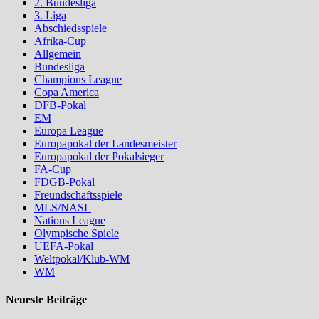
2. Bundesliga
3. Liga
Abschiedsspiele
Afrika-Cup
Allgemein
Bundesliga
Champions League
Copa America
DFB-Pokal
EM
Europa League
Europapokal der Landesmeister
Europapokal der Pokalsieger
FA-Cup
FDGB-Pokal
Freundschaftsspiele
MLS/NASL
Nations League
Olympische Spiele
UEFA-Pokal
Weltpokal/Klub-WM
WM
Neueste Beiträge