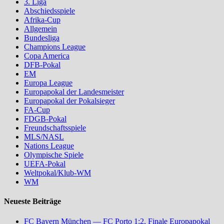
3. Liga
Abschiedsspiele
Afrika-Cup
Allgemein
Bundesliga
Champions League
Copa America
DFB-Pokal
EM
Europa League
Europapokal der Landesmeister
Europapokal der Pokalsieger
FA-Cup
FDGB-Pokal
Freundschaftsspiele
MLS/NASL
Nations League
Olympische Spiele
UEFA-Pokal
Weltpokal/Klub-WM
WM
Neueste Beiträge
FC Bayern München — FC Porto 1:2, Finale Europapokal