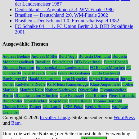
der Landesmeister 1987
Deutschland — Argentinien 2:3, WM-Finale 1986
Brasilien — Deutschland 2:0, WM-Finale 2002
Brasilien – Deutschland 1:0, Freundschaftsspiel 1982
FC Schalke 04 — 1. FC Union Berlin 2:0, DFB-Pokalfinale
2001
Ausgewählte Themen
Andreas Brehme
Andreas Möller
Berti Vogts
Borussia Dortmund
Borussia
Mönchengladbach
Brasilien
Deutschland
DFB-Pokalfinale
Dieter Hoeneß
Eintracht Frankfurt
Europapokal der Landesmeister
FC Bayern München
FC
Schalke 04
Felix Magath
Finale
Franz Beckenbauer
Guido Buchwald
Hamburger SV
Harald Schumacher
Jupp Heynckes
Jürgen Klinsmann
Jürgen
Kohler
Karl-Heinz Riedle
Karl-Heinz Rummenigge
Klaus Augenthaler
Lothar
Matthäus
Manfred Kaltz
Norbert Nachtweih
Oliver Kahn
Olympiastadion
Berlin
Olympiastadion München
Otto Rehhagel
Paul Breitner
Pierre Littbarski
Rudi Völler
Schiedsrichter
Sepp Maier
Stefan Reuter
Thomas Berthold
Thomas Häßler
Trainer
Udo Lattek
UEFA-Pokal
Werder Bremen
Wolfgang
Dremmler
Copyright © 2026
In voller Länge
. Stolz präsentiert von
WordPress
und
Bam
.
Durch die weitere Nutzung der Seite stimmst du der Verwendung