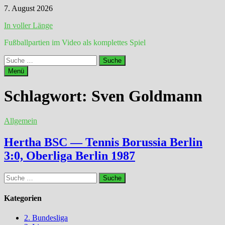
Zum
7. August 2026
Inhalt
In voller Länge
springen
Fußballpartien im Video als komplettes Spiel
Suche
nach:
Menü
Schlagwort:
Sven Goldmann
Allgemein
Hertha BSC — Tennis Borussia Berlin
3:0, Oberliga Berlin 1987
Suche
nach:
Kategorien
2. Bundesliga