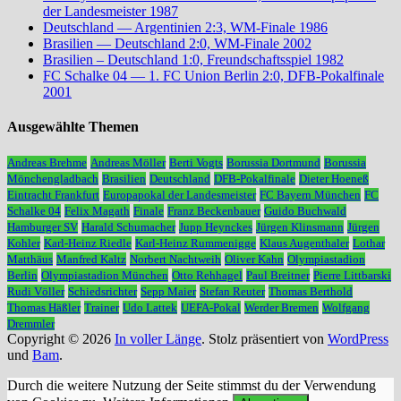
der Landesmeister 1987
Deutschland — Argentinien 2:3, WM-Finale 1986
Brasilien — Deutschland 2:0, WM-Finale 2002
Brasilien – Deutschland 1:0, Freundschaftsspiel 1982
FC Schalke 04 — 1. FC Union Berlin 2:0, DFB-Pokalfinale
2001
Ausgewählte Themen
Andreas Brehme
Andreas Möller
Berti Vogts
Borussia Dortmund
Borussia
Mönchengladbach
Brasilien
Deutschland
DFB-Pokalfinale
Dieter Hoeneß
Eintracht Frankfurt
Europapokal der Landesmeister
FC Bayern München
FC
Schalke 04
Felix Magath
Finale
Franz Beckenbauer
Guido Buchwald
Hamburger SV
Harald Schumacher
Jupp Heynckes
Jürgen Klinsmann
Jürgen
Kohler
Karl-Heinz Riedle
Karl-Heinz Rummenigge
Klaus Augenthaler
Lothar
Matthäus
Manfred Kaltz
Norbert Nachtweih
Oliver Kahn
Olympiastadion
Berlin
Olympiastadion München
Otto Rehhagel
Paul Breitner
Pierre Littbarski
Rudi Völler
Schiedsrichter
Sepp Maier
Stefan Reuter
Thomas Berthold
Thomas Häßler
Trainer
Udo Lattek
UEFA-Pokal
Werder Bremen
Wolfgang
Dremmler
Copyright © 2026
In voller Länge
. Stolz präsentiert von
WordPress
und
Bam
.
Durch die weitere Nutzung der Seite stimmst du der Verwendung