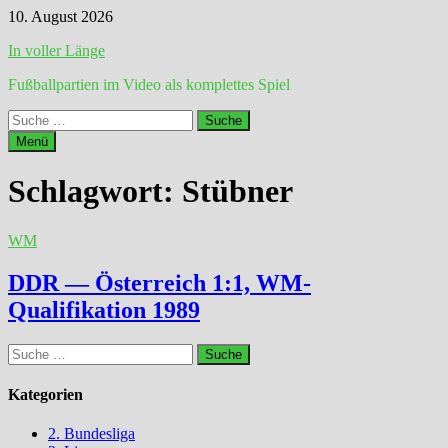
Zum
10. August 2026
Inhalt
In voller Länge
springen
Fußballpartien im Video als komplettes Spiel
Suche
nach:
Menü
Schlagwort:
Stübner
WM
DDR — Österreich 1:1, WM-
Qualifikation 1989
Suche
nach:
Kategorien
2. Bundesliga