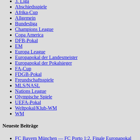
3. Liga
Abschiedsspiele
Afrika-Cup
Allgemein
Bundesliga
Champions League
Copa America
DFB-Pokal
EM
Europa League
Europapokal der Landesmeister
Europapokal der Pokalsieger
FA-Cup
FDGB-Pokal
Freundschaftsspiele
MLS/NASL
Nations League
Olympische Spiele
UEFA-Pokal
Weltpokal/Klub-WM
WM
Neueste Beiträge
FC Bayern München — FC Porto 1:2, Finale Europapokal