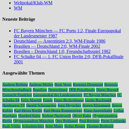
Weltpokal/Klub-WM
WM
Neueste Beiträge
FC Bayern München — FC Porto 1:2, Finale Europapokal
der Landesmeister 1987
Deutschland — Argentinien 2:3, WM-Finale 1986
Brasilien — Deutschland 2:0, WM-Finale 2002
Brasilien – Deutschland 1:0, Freundschaftsspiel 1982
FC Schalke 04 — 1. FC Union Berlin 2:0, DFB-Pokalfinale
2001
Ausgewählte Themen
Andreas Brehme
Andreas Möller
Berti Vogts
Borussia Dortmund
Borussia
Mönchengladbach
Brasilien
Deutschland
DFB-Pokalfinale
Dieter Hoeneß
Eintracht Frankfurt
Europapokal der Landesmeister
FC Bayern München
FC
Schalke 04
Felix Magath
Finale
Franz Beckenbauer
Guido Buchwald
Hamburger SV
Harald Schumacher
Jupp Heynckes
Jürgen Klinsmann
Jürgen
Kohler
Karl-Heinz Riedle
Karl-Heinz Rummenigge
Klaus Augenthaler
Lothar
Matthäus
Manfred Kaltz
Norbert Nachtweih
Oliver Kahn
Olympiastadion
Berlin
Olympiastadion München
Otto Rehhagel
Paul Breitner
Pierre Littbarski
Rudi Völler
Schiedsrichter
Sepp Maier
Stefan Reuter
Thomas Berthold