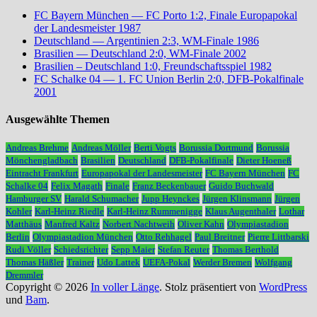
FC Bayern München — FC Porto 1:2, Finale Europapokal
der Landesmeister 1987
Deutschland — Argentinien 2:3, WM-Finale 1986
Brasilien — Deutschland 2:0, WM-Finale 2002
Brasilien – Deutschland 1:0, Freundschaftsspiel 1982
FC Schalke 04 — 1. FC Union Berlin 2:0, DFB-Pokalfinale
2001
Ausgewählte Themen
Andreas Brehme
Andreas Möller
Berti Vogts
Borussia Dortmund
Borussia
Mönchengladbach
Brasilien
Deutschland
DFB-Pokalfinale
Dieter Hoeneß
Eintracht Frankfurt
Europapokal der Landesmeister
FC Bayern München
FC
Schalke 04
Felix Magath
Finale
Franz Beckenbauer
Guido Buchwald
Hamburger SV
Harald Schumacher
Jupp Heynckes
Jürgen Klinsmann
Jürgen
Kohler
Karl-Heinz Riedle
Karl-Heinz Rummenigge
Klaus Augenthaler
Lothar
Matthäus
Manfred Kaltz
Norbert Nachtweih
Oliver Kahn
Olympiastadion
Berlin
Olympiastadion München
Otto Rehhagel
Paul Breitner
Pierre Littbarski
Rudi Völler
Schiedsrichter
Sepp Maier
Stefan Reuter
Thomas Berthold
Thomas Häßler
Trainer
Udo Lattek
UEFA-Pokal
Werder Bremen
Wolfgang
Dremmler
Copyright © 2026
In voller Länge
. Stolz präsentiert von
WordPress
und
Bam
.