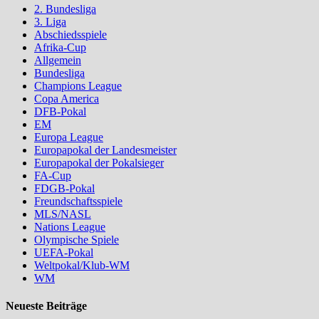
2. Bundesliga
3. Liga
Abschiedsspiele
Afrika-Cup
Allgemein
Bundesliga
Champions League
Copa America
DFB-Pokal
EM
Europa League
Europapokal der Landesmeister
Europapokal der Pokalsieger
FA-Cup
FDGB-Pokal
Freundschaftsspiele
MLS/NASL
Nations League
Olympische Spiele
UEFA-Pokal
Weltpokal/Klub-WM
WM
Neueste Beiträge