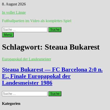
Zum
8. August 2026
Inhalt
In voller Länge
springen
Fußballpartien im Video als komplettes Spiel
Suche
nach:
Menü
Schlagwort:
Steaua Bukarest
Europapokal der Landesmeister
Steaua Bukarest — FC Barcelona 2:0 n.
E., Finale Europapokal der
Landesmeister 1986
Suche
nach:
Kategorien