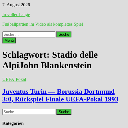
Zum
7. August 2026
Inhalt
In voller Länge
springen
Fußballpartien im Video als komplettes Spiel
Suche
nach:
Menü
Schlagwort:
Stadio delle
AlpiJohn Blankenstein
UEFA-Pokal
Juventus Turin — Borussia Dortmund
3:0, Rückspiel Finale UEFA-Pokal 1993
Suche
nach:
Kategorien