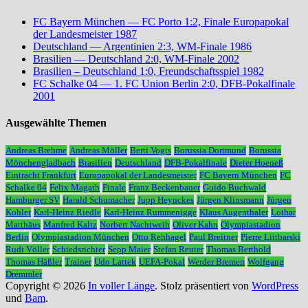
FC Bayern München — FC Porto 1:2, Finale Europapokal
der Landesmeister 1987
Deutschland — Argentinien 2:3, WM-Finale 1986
Brasilien — Deutschland 2:0, WM-Finale 2002
Brasilien – Deutschland 1:0, Freundschaftsspiel 1982
FC Schalke 04 — 1. FC Union Berlin 2:0, DFB-Pokalfinale
2001
Ausgewählte Themen
Andreas Brehme
Andreas Möller
Berti Vogts
Borussia Dortmund
Borussia
Mönchengladbach
Brasilien
Deutschland
DFB-Pokalfinale
Dieter Hoeneß
Eintracht Frankfurt
Europapokal der Landesmeister
FC Bayern München
FC
Schalke 04
Felix Magath
Finale
Franz Beckenbauer
Guido Buchwald
Hamburger SV
Harald Schumacher
Jupp Heynckes
Jürgen Klinsmann
Jürgen
Kohler
Karl-Heinz Riedle
Karl-Heinz Rummenigge
Klaus Augenthaler
Lothar
Matthäus
Manfred Kaltz
Norbert Nachtweih
Oliver Kahn
Olympiastadion
Berlin
Olympiastadion München
Otto Rehhagel
Paul Breitner
Pierre Littbarski
Rudi Völler
Schiedsrichter
Sepp Maier
Stefan Reuter
Thomas Berthold
Thomas Häßler
Trainer
Udo Lattek
UEFA-Pokal
Werder Bremen
Wolfgang
Dremmler
Copyright © 2026
In voller Länge
. Stolz präsentiert von
WordPress
und
Bam
.