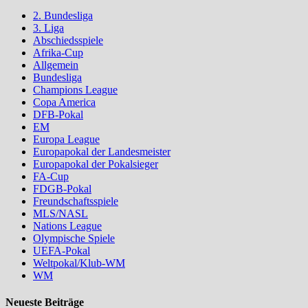
2. Bundesliga
3. Liga
Abschiedsspiele
Afrika-Cup
Allgemein
Bundesliga
Champions League
Copa America
DFB-Pokal
EM
Europa League
Europapokal der Landesmeister
Europapokal der Pokalsieger
FA-Cup
FDGB-Pokal
Freundschaftsspiele
MLS/NASL
Nations League
Olympische Spiele
UEFA-Pokal
Weltpokal/Klub-WM
WM
Neueste Beiträge