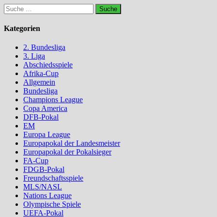
Suche
nach:
Kategorien
2. Bundesliga
3. Liga
Abschiedsspiele
Afrika-Cup
Allgemein
Bundesliga
Champions League
Copa America
DFB-Pokal
EM
Europa League
Europapokal der Landesmeister
Europapokal der Pokalsieger
FA-Cup
FDGB-Pokal
Freundschaftsspiele
MLS/NASL
Nations League
Olympische Spiele
UEFA-Pokal