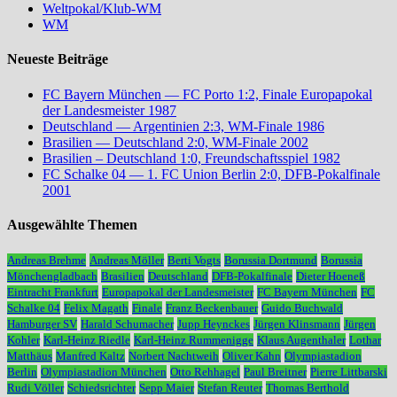
Weltpokal/Klub-WM
WM
Neueste Beiträge
FC Bayern München — FC Porto 1:2, Finale Europapokal
der Landesmeister 1987
Deutschland — Argentinien 2:3, WM-Finale 1986
Brasilien — Deutschland 2:0, WM-Finale 2002
Brasilien – Deutschland 1:0, Freundschaftsspiel 1982
FC Schalke 04 — 1. FC Union Berlin 2:0, DFB-Pokalfinale
2001
Ausgewählte Themen
Andreas Brehme
Andreas Möller
Berti Vogts
Borussia Dortmund
Borussia
Mönchengladbach
Brasilien
Deutschland
DFB-Pokalfinale
Dieter Hoeneß
Eintracht Frankfurt
Europapokal der Landesmeister
FC Bayern München
FC
Schalke 04
Felix Magath
Finale
Franz Beckenbauer
Guido Buchwald
Hamburger SV
Harald Schumacher
Jupp Heynckes
Jürgen Klinsmann
Jürgen
Kohler
Karl-Heinz Riedle
Karl-Heinz Rummenigge
Klaus Augenthaler
Lothar
Matthäus
Manfred Kaltz
Norbert Nachtweih
Oliver Kahn
Olympiastadion
Berlin
Olympiastadion München
Otto Rehhagel
Paul Breitner
Pierre Littbarski
Rudi Völler
Schiedsrichter
Sepp Maier
Stefan Reuter
Thomas Berthold