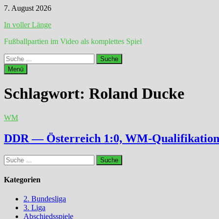
Zum
7. August 2026
Inhalt
In voller Länge
springen
Fußballpartien im Video als komplettes Spiel
Suche
nach:
Menü
Schlagwort:
Roland Ducke
WM
DDR — Österreich 1:0, WM-Qualifikation
Suche
nach:
Kategorien
2. Bundesliga
3. Liga
Abschiedsspiele