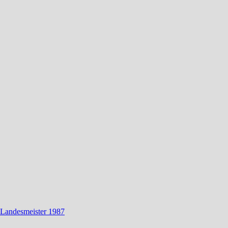
 Landesmeister 1987