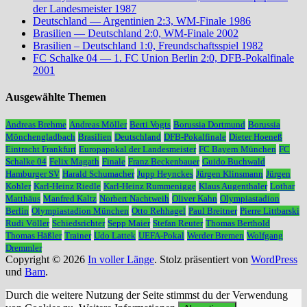
der Landesmeister 1987
Deutschland — Argentinien 2:3, WM-Finale 1986
Brasilien — Deutschland 2:0, WM-Finale 2002
Brasilien – Deutschland 1:0, Freundschaftsspiel 1982
FC Schalke 04 — 1. FC Union Berlin 2:0, DFB-Pokalfinale
2001
Ausgewählte Themen
Andreas Brehme
Andreas Möller
Berti Vogts
Borussia Dortmund
Borussia
Mönchengladbach
Brasilien
Deutschland
DFB-Pokalfinale
Dieter Hoeneß
Eintracht Frankfurt
Europapokal der Landesmeister
FC Bayern München
FC
Schalke 04
Felix Magath
Finale
Franz Beckenbauer
Guido Buchwald
Hamburger SV
Harald Schumacher
Jupp Heynckes
Jürgen Klinsmann
Jürgen
Kohler
Karl-Heinz Riedle
Karl-Heinz Rummenigge
Klaus Augenthaler
Lothar
Matthäus
Manfred Kaltz
Norbert Nachtweih
Oliver Kahn
Olympiastadion
Berlin
Olympiastadion München
Otto Rehhagel
Paul Breitner
Pierre Littbarski
Rudi Völler
Schiedsrichter
Sepp Maier
Stefan Reuter
Thomas Berthold
Thomas Häßler
Trainer
Udo Lattek
UEFA-Pokal
Werder Bremen
Wolfgang
Dremmler
Copyright © 2026
In voller Länge
. Stolz präsentiert von
WordPress
und
Bam
.
Durch die weitere Nutzung der Seite stimmst du der Verwendung