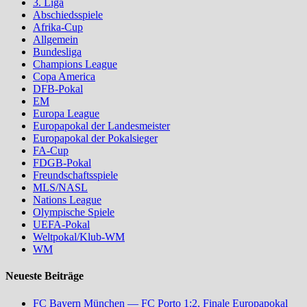
3. Liga
Abschiedsspiele
Afrika-Cup
Allgemein
Bundesliga
Champions League
Copa America
DFB-Pokal
EM
Europa League
Europapokal der Landesmeister
Europapokal der Pokalsieger
FA-Cup
FDGB-Pokal
Freundschaftsspiele
MLS/NASL
Nations League
Olympische Spiele
UEFA-Pokal
Weltpokal/Klub-WM
WM
Neueste Beiträge
FC Bayern München — FC Porto 1:2, Finale Europapokal