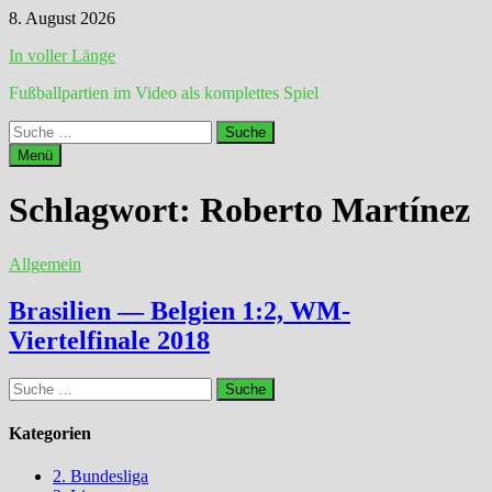
Zum
8. August 2026
Inhalt
In voller Länge
springen
Fußballpartien im Video als komplettes Spiel
Suche
nach:
Menü
Schlagwort:
Roberto Martínez
Allgemein
Brasilien — Belgien 1:2, WM-
Viertelfinale 2018
Suche
nach:
Kategorien
2. Bundesliga