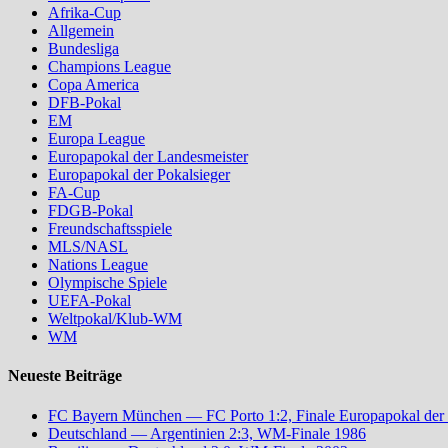
Afrika-Cup
Allgemein
Bundesliga
Champions League
Copa America
DFB-Pokal
EM
Europa League
Europapokal der Landesmeister
Europapokal der Pokalsieger
FA-Cup
FDGB-Pokal
Freundschaftsspiele
MLS/NASL
Nations League
Olympische Spiele
UEFA-Pokal
Weltpokal/Klub-WM
WM
Neueste Beiträge
FC Bayern München — FC Porto 1:2, Finale Europapokal der
Deutschland — Argentinien 2:3, WM-Finale 1986