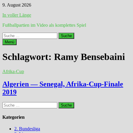
Zum
9. August 2026
Inhalt
In voller Länge
springen
Fußballpartien im Video als komplettes Spiel
Suche
nach:
Menü
Schlagwort:
Ramy Bensebaini
Afrika-Cup
Algerien — Senegal, Afrika-Cup-Finale
2019
Suche
nach:
Kategorien
2. Bundesliga