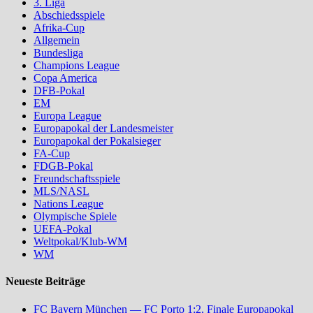
3. Liga
Abschiedsspiele
Afrika-Cup
Allgemein
Bundesliga
Champions League
Copa America
DFB-Pokal
EM
Europa League
Europapokal der Landesmeister
Europapokal der Pokalsieger
FA-Cup
FDGB-Pokal
Freundschaftsspiele
MLS/NASL
Nations League
Olympische Spiele
UEFA-Pokal
Weltpokal/Klub-WM
WM
Neueste Beiträge
FC Bayern München — FC Porto 1:2, Finale Europapokal