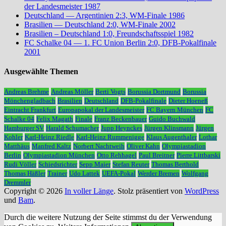
der Landesmeister 1987
Deutschland — Argentinien 2:3, WM-Finale 1986
Brasilien — Deutschland 2:0, WM-Finale 2002
Brasilien – Deutschland 1:0, Freundschaftsspiel 1982
FC Schalke 04 — 1. FC Union Berlin 2:0, DFB-Pokalfinale
2001
Ausgewählte Themen
Andreas Brehme
Andreas Möller
Berti Vogts
Borussia Dortmund
Borussia
Mönchengladbach
Brasilien
Deutschland
DFB-Pokalfinale
Dieter Hoeneß
Eintracht Frankfurt
Europapokal der Landesmeister
FC Bayern München
FC
Schalke 04
Felix Magath
Finale
Franz Beckenbauer
Guido Buchwald
Hamburger SV
Harald Schumacher
Jupp Heynckes
Jürgen Klinsmann
Jürgen
Kohler
Karl-Heinz Riedle
Karl-Heinz Rummenigge
Klaus Augenthaler
Lothar
Matthäus
Manfred Kaltz
Norbert Nachtweih
Oliver Kahn
Olympiastadion
Berlin
Olympiastadion München
Otto Rehhagel
Paul Breitner
Pierre Littbarski
Rudi Völler
Schiedsrichter
Sepp Maier
Stefan Reuter
Thomas Berthold
Thomas Häßler
Trainer
Udo Lattek
UEFA-Pokal
Werder Bremen
Wolfgang
Dremmler
Copyright © 2026
In voller Länge
. Stolz präsentiert von
WordPress
und
Bam
.
Durch die weitere Nutzung der Seite stimmst du der Verwendung