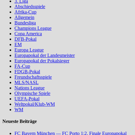
3. Liga
Abschiedsspiele
Afrika-Cup
Allgemein
Bundesliga
Champions League
Copa America
DFB-Pokal
EM
Europa League
Europapokal der Landesmeister
Europapokal der Pokalsieger
FA-Cup
FDGB-Pokal
Freundschaftsspiele
MLS/NASL
Nations League
Olympische Spiele
UEFA-Pokal
Weltpokal/Klub-WM
WM
Neueste Beiträge
FC Bayern München — FC Porto 1:2, Finale Europapokal