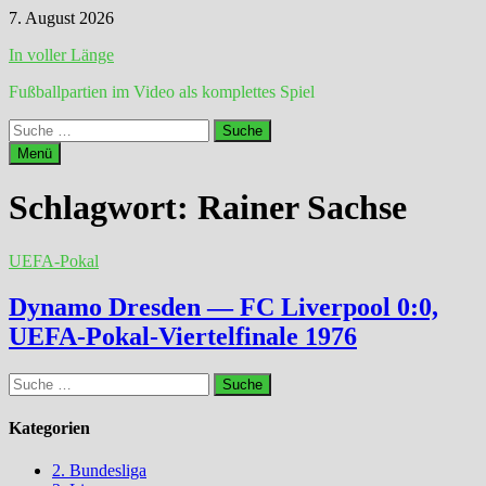
Zum
7. August 2026
Inhalt
In voller Länge
springen
Fußballpartien im Video als komplettes Spiel
Suche
nach:
Menü
Schlagwort:
Rainer Sachse
UEFA-Pokal
Dynamo Dresden — FC Liverpool 0:0,
UEFA-Pokal-Viertelfinale 1976
Suche
nach:
Kategorien
2. Bundesliga