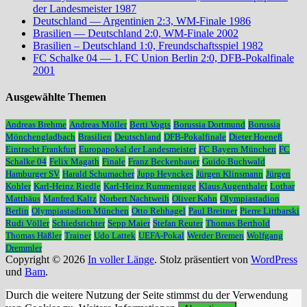
der Landesmeister 1987
Deutschland — Argentinien 2:3, WM-Finale 1986
Brasilien — Deutschland 2:0, WM-Finale 2002
Brasilien – Deutschland 1:0, Freundschaftsspiel 1982
FC Schalke 04 — 1. FC Union Berlin 2:0, DFB-Pokalfinale
2001
Ausgewählte Themen
Andreas Brehme
Andreas Möller
Berti Vogts
Borussia Dortmund
Borussia
Mönchengladbach
Brasilien
Deutschland
DFB-Pokalfinale
Dieter Hoeneß
Eintracht Frankfurt
Europapokal der Landesmeister
FC Bayern München
FC
Schalke 04
Felix Magath
Finale
Franz Beckenbauer
Guido Buchwald
Hamburger SV
Harald Schumacher
Jupp Heynckes
Jürgen Klinsmann
Jürgen
Kohler
Karl-Heinz Riedle
Karl-Heinz Rummenigge
Klaus Augenthaler
Lothar
Matthäus
Manfred Kaltz
Norbert Nachtweih
Oliver Kahn
Olympiastadion
Berlin
Olympiastadion München
Otto Rehhagel
Paul Breitner
Pierre Littbarski
Rudi Völler
Schiedsrichter
Sepp Maier
Stefan Reuter
Thomas Berthold
Thomas Häßler
Trainer
Udo Lattek
UEFA-Pokal
Werder Bremen
Wolfgang
Dremmler
Copyright © 2026
In voller Länge
. Stolz präsentiert von
WordPress
und
Bam
.
Durch die weitere Nutzung der Seite stimmst du der Verwendung