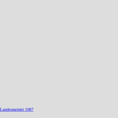
 Landesmeister 1987