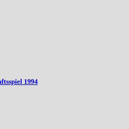
ftsspiel 1994