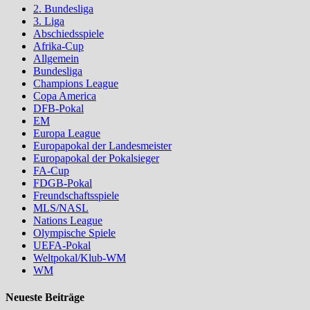
2. Bundesliga
3. Liga
Abschiedsspiele
Afrika-Cup
Allgemein
Bundesliga
Champions League
Copa America
DFB-Pokal
EM
Europa League
Europapokal der Landesmeister
Europapokal der Pokalsieger
FA-Cup
FDGB-Pokal
Freundschaftsspiele
MLS/NASL
Nations League
Olympische Spiele
UEFA-Pokal
Weltpokal/Klub-WM
WM
Neueste Beiträge