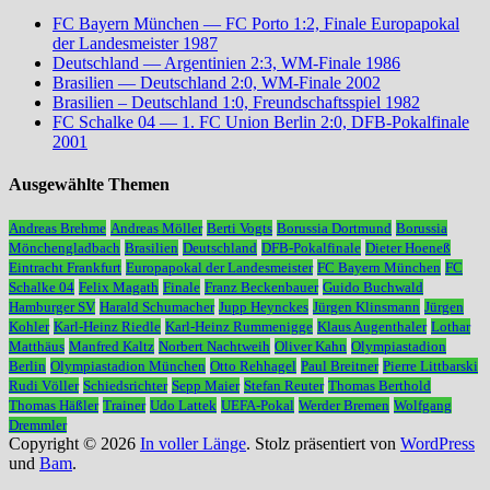
FC Bayern München — FC Porto 1:2, Finale Europapokal
der Landesmeister 1987
Deutschland — Argentinien 2:3, WM-Finale 1986
Brasilien — Deutschland 2:0, WM-Finale 2002
Brasilien – Deutschland 1:0, Freundschaftsspiel 1982
FC Schalke 04 — 1. FC Union Berlin 2:0, DFB-Pokalfinale
2001
Ausgewählte Themen
Andreas Brehme
Andreas Möller
Berti Vogts
Borussia Dortmund
Borussia
Mönchengladbach
Brasilien
Deutschland
DFB-Pokalfinale
Dieter Hoeneß
Eintracht Frankfurt
Europapokal der Landesmeister
FC Bayern München
FC
Schalke 04
Felix Magath
Finale
Franz Beckenbauer
Guido Buchwald
Hamburger SV
Harald Schumacher
Jupp Heynckes
Jürgen Klinsmann
Jürgen
Kohler
Karl-Heinz Riedle
Karl-Heinz Rummenigge
Klaus Augenthaler
Lothar
Matthäus
Manfred Kaltz
Norbert Nachtweih
Oliver Kahn
Olympiastadion
Berlin
Olympiastadion München
Otto Rehhagel
Paul Breitner
Pierre Littbarski
Rudi Völler
Schiedsrichter
Sepp Maier
Stefan Reuter
Thomas Berthold
Thomas Häßler
Trainer
Udo Lattek
UEFA-Pokal
Werder Bremen
Wolfgang
Dremmler
Copyright © 2026
In voller Länge
. Stolz präsentiert von
WordPress
und
Bam
.