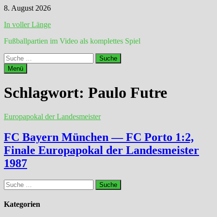
Zum
8. August 2026
Inhalt
In voller Länge
springen
Fußballpartien im Video als komplettes Spiel
Suche
nach:
Menü
Schlagwort:
Paulo Futre
Europapokal der Landesmeister
FC Bayern München — FC Porto 1:2,
Finale Europapokal der Landesmeister
1987
Suche
nach:
Kategorien