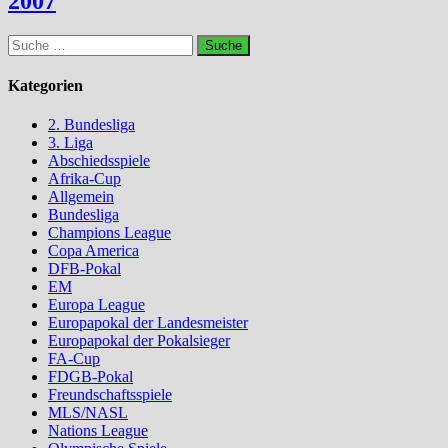
2007
Suche
nach:
Kategorien
2. Bundesliga
3. Liga
Abschiedsspiele
Afrika-Cup
Allgemein
Bundesliga
Champions League
Copa America
DFB-Pokal
EM
Europa League
Europapokal der Landesmeister
Europapokal der Pokalsieger
FA-Cup
FDGB-Pokal
Freundschaftsspiele
MLS/NASL
Nations League