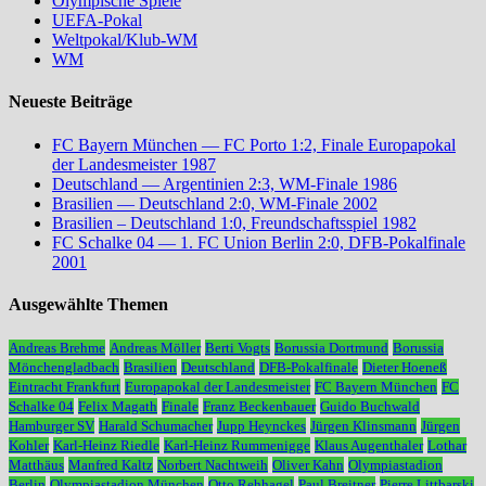
Olympische Spiele
UEFA-Pokal
Weltpokal/Klub-WM
WM
Neueste Beiträge
FC Bayern München — FC Porto 1:2, Finale Europapokal
der Landesmeister 1987
Deutschland — Argentinien 2:3, WM-Finale 1986
Brasilien — Deutschland 2:0, WM-Finale 2002
Brasilien – Deutschland 1:0, Freundschaftsspiel 1982
FC Schalke 04 — 1. FC Union Berlin 2:0, DFB-Pokalfinale
2001
Ausgewählte Themen
Andreas Brehme
Andreas Möller
Berti Vogts
Borussia Dortmund
Borussia
Mönchengladbach
Brasilien
Deutschland
DFB-Pokalfinale
Dieter Hoeneß
Eintracht Frankfurt
Europapokal der Landesmeister
FC Bayern München
FC
Schalke 04
Felix Magath
Finale
Franz Beckenbauer
Guido Buchwald
Hamburger SV
Harald Schumacher
Jupp Heynckes
Jürgen Klinsmann
Jürgen
Kohler
Karl-Heinz Riedle
Karl-Heinz Rummenigge
Klaus Augenthaler
Lothar
Matthäus
Manfred Kaltz
Norbert Nachtweih
Oliver Kahn
Olympiastadion
Berlin
Olympiastadion München
Otto Rehhagel
Paul Breitner
Pierre Littbarski