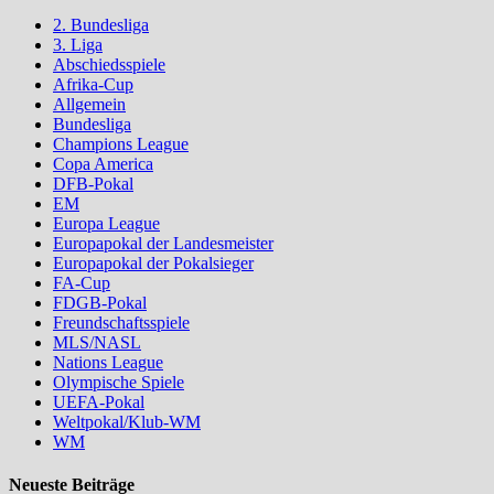
2. Bundesliga
3. Liga
Abschiedsspiele
Afrika-Cup
Allgemein
Bundesliga
Champions League
Copa America
DFB-Pokal
EM
Europa League
Europapokal der Landesmeister
Europapokal der Pokalsieger
FA-Cup
FDGB-Pokal
Freundschaftsspiele
MLS/NASL
Nations League
Olympische Spiele
UEFA-Pokal
Weltpokal/Klub-WM
WM
Neueste Beiträge