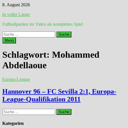
Zum
8. August 2026
Inhalt
In voller Länge
springen
Fußballpartien im Video als komplettes Spiel
Suche
nach:
Menü
Schlagwort:
Mohammed
Abdellaoue
Europa League
Hannover 96 – FC Sevilla 2:1, Europa-
League-Qualifikation 2011
Suche
nach:
Kategorien