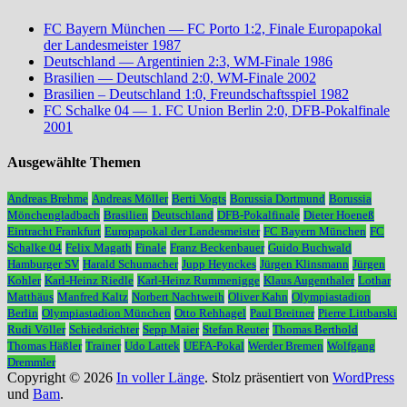
FC Bayern München — FC Porto 1:2, Finale Europapokal
der Landesmeister 1987
Deutschland — Argentinien 2:3, WM-Finale 1986
Brasilien — Deutschland 2:0, WM-Finale 2002
Brasilien – Deutschland 1:0, Freundschaftsspiel 1982
FC Schalke 04 — 1. FC Union Berlin 2:0, DFB-Pokalfinale
2001
Ausgewählte Themen
Andreas Brehme
Andreas Möller
Berti Vogts
Borussia Dortmund
Borussia
Mönchengladbach
Brasilien
Deutschland
DFB-Pokalfinale
Dieter Hoeneß
Eintracht Frankfurt
Europapokal der Landesmeister
FC Bayern München
FC
Schalke 04
Felix Magath
Finale
Franz Beckenbauer
Guido Buchwald
Hamburger SV
Harald Schumacher
Jupp Heynckes
Jürgen Klinsmann
Jürgen
Kohler
Karl-Heinz Riedle
Karl-Heinz Rummenigge
Klaus Augenthaler
Lothar
Matthäus
Manfred Kaltz
Norbert Nachtweih
Oliver Kahn
Olympiastadion
Berlin
Olympiastadion München
Otto Rehhagel
Paul Breitner
Pierre Littbarski
Rudi Völler
Schiedsrichter
Sepp Maier
Stefan Reuter
Thomas Berthold
Thomas Häßler
Trainer
Udo Lattek
UEFA-Pokal
Werder Bremen
Wolfgang
Dremmler
Copyright © 2026
In voller Länge
. Stolz präsentiert von
WordPress
und
Bam
.