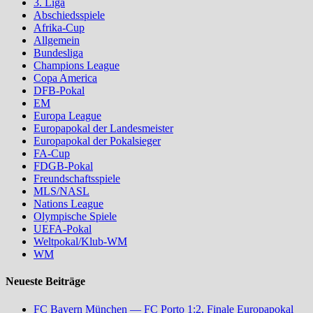
3. Liga
Abschiedsspiele
Afrika-Cup
Allgemein
Bundesliga
Champions League
Copa America
DFB-Pokal
EM
Europa League
Europapokal der Landesmeister
Europapokal der Pokalsieger
FA-Cup
FDGB-Pokal
Freundschaftsspiele
MLS/NASL
Nations League
Olympische Spiele
UEFA-Pokal
Weltpokal/Klub-WM
WM
Neueste Beiträge
FC Bayern München — FC Porto 1:2, Finale Europapokal