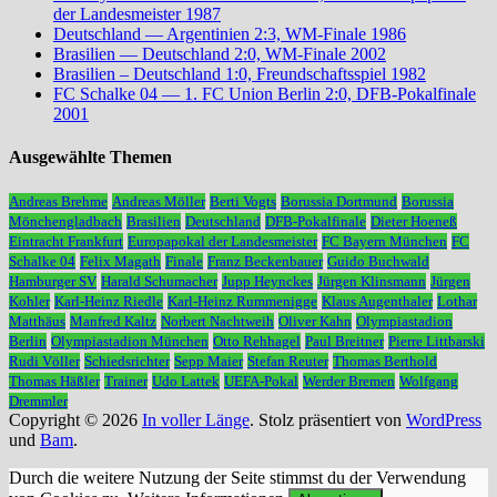
der Landesmeister 1987
Deutschland — Argentinien 2:3, WM-Finale 1986
Brasilien — Deutschland 2:0, WM-Finale 2002
Brasilien – Deutschland 1:0, Freundschaftsspiel 1982
FC Schalke 04 — 1. FC Union Berlin 2:0, DFB-Pokalfinale
2001
Ausgewählte Themen
Andreas Brehme
Andreas Möller
Berti Vogts
Borussia Dortmund
Borussia
Mönchengladbach
Brasilien
Deutschland
DFB-Pokalfinale
Dieter Hoeneß
Eintracht Frankfurt
Europapokal der Landesmeister
FC Bayern München
FC
Schalke 04
Felix Magath
Finale
Franz Beckenbauer
Guido Buchwald
Hamburger SV
Harald Schumacher
Jupp Heynckes
Jürgen Klinsmann
Jürgen
Kohler
Karl-Heinz Riedle
Karl-Heinz Rummenigge
Klaus Augenthaler
Lothar
Matthäus
Manfred Kaltz
Norbert Nachtweih
Oliver Kahn
Olympiastadion
Berlin
Olympiastadion München
Otto Rehhagel
Paul Breitner
Pierre Littbarski
Rudi Völler
Schiedsrichter
Sepp Maier
Stefan Reuter
Thomas Berthold
Thomas Häßler
Trainer
Udo Lattek
UEFA-Pokal
Werder Bremen
Wolfgang
Dremmler
Copyright © 2026
In voller Länge
. Stolz präsentiert von
WordPress
und
Bam
.
Durch die weitere Nutzung der Seite stimmst du der Verwendung