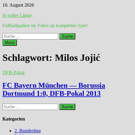
Zum
10. August 2026
Inhalt
In voller Länge
springen
Fußballpartien im Video als komplettes Spiel
Suche
nach:
Menü
Schlagwort:
Milos Jojić
DFB-Pokal
FC Bayern München — Borussia
Dortmund 1:0, DFB-Pokal 2013
Suche
nach:
Kategorien
2. Bundesliga