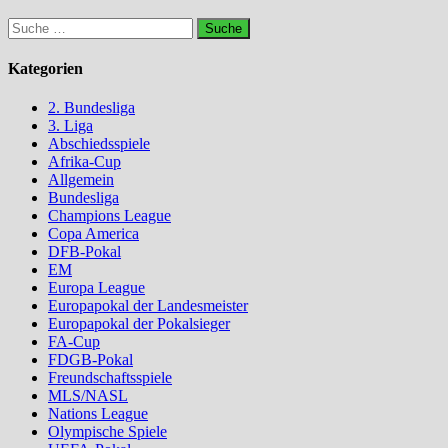
Suche
nach:
Kategorien
2. Bundesliga
3. Liga
Abschiedsspiele
Afrika-Cup
Allgemein
Bundesliga
Champions League
Copa America
DFB-Pokal
EM
Europa League
Europapokal der Landesmeister
Europapokal der Pokalsieger
FA-Cup
FDGB-Pokal
Freundschaftsspiele
MLS/NASL
Nations League
Olympische Spiele