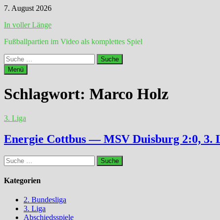
Zum
7. August 2026
Inhalt
In voller Länge
springen
Fußballpartien im Video als komplettes Spiel
Suche
nach:
Menü
Schlagwort:
Marco Holz
3. Liga
Energie Cottbus — MSV Duisburg 2:0, 3. 
Suche
nach:
Kategorien
2. Bundesliga
3. Liga
Abschiedsspiele