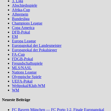
3. Liga
Abschiedsspiele
Afrika-Cup
Allgemein
Bundesliga
Champions League
Copa America
DFB-Pokal
EM
Europa League
Europapokal der Landesmeister
Europapokal der Pokalsieger
FA-Cup
FDGB-Pokal
Freundschaftsspiele
MLS/NASL
Nations League
Olympische Spiele
UEFA-Pokal
Weltpokal/Klub-WM
WM
Neueste Beiträge
FC Bayern München — FC Porto 1:2, Finale Europapokal