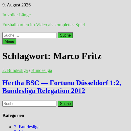
Zum
9. August 2026
Inhalt
In voller Länge
springen
Fußballpartien im Video als komplettes Spiel
Suche
nach:
Menü
Schlagwort:
Marco Fritz
2. Bundesliga
/
Bundesliga
Hertha BSC — Fortuna Düsseldorf 1:2,
Bundesliga Relegation 2012
Suche
nach:
Kategorien
2. Bundesliga