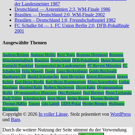
der Landesmeister 1987
Deutschland — Argentinien 2:3, WM-Finale 1986
Brasilien — Deutschland 2:0, WM-Finale 2002
Brasilien – Deutschland 1:0, Freundschaftsspiel 1982
FC Schalke 04 — 1. FC Union Berlin 2:0, DFB-Pokalfinale
2001
Ausgewählte Themen
Andreas Brehme
Andreas Möller
Berti Vogts
Borussia Dortmund
Borussia
Mönchengladbach
Brasilien
Deutschland
DFB-Pokalfinale
Dieter Hoeneß
Eintracht Frankfurt
Europapokal der Landesmeister
FC Bayern München
FC
Schalke 04
Felix Magath
Finale
Franz Beckenbauer
Guido Buchwald
Hamburger SV
Harald Schumacher
Jupp Heynckes
Jürgen Klinsmann
Jürgen
Kohler
Karl-Heinz Riedle
Karl-Heinz Rummenigge
Klaus Augenthaler
Lothar
Matthäus
Manfred Kaltz
Norbert Nachtweih
Oliver Kahn
Olympiastadion
Berlin
Olympiastadion München
Otto Rehhagel
Paul Breitner
Pierre Littbarski
Rudi Völler
Schiedsrichter
Sepp Maier
Stefan Reuter
Thomas Berthold
Thomas Häßler
Trainer
Udo Lattek
UEFA-Pokal
Werder Bremen
Wolfgang
Dremmler
Copyright © 2026
In voller Länge
. Stolz präsentiert von
WordPress
und
Bam
.
Durch die weitere Nutzung der Seite stimmst du der Verwendung