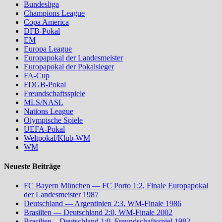
Bundesliga
Champions League
Copa America
DFB-Pokal
EM
Europa League
Europapokal der Landesmeister
Europapokal der Pokalsieger
FA-Cup
FDGB-Pokal
Freundschaftsspiele
MLS/NASL
Nations League
Olympische Spiele
UEFA-Pokal
Weltpokal/Klub-WM
WM
Neueste Beiträge
FC Bayern München — FC Porto 1:2, Finale Europapokal
der Landesmeister 1987
Deutschland — Argentinien 2:3, WM-Finale 1986
Brasilien — Deutschland 2:0, WM-Finale 2002
Brasilien – Deutschland 1:0, Freundschaftsspiel 1982