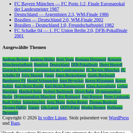
FC Bayern München — FC Porto 1:2, Finale Europapokal
der Landesmeister 1987
Deutschland — Argentinien 2:3, WM-Finale 1986
Brasilien — Deutschland 2:0, WM-Finale 2002
Brasilien – Deutschland 1:0, Freundschaftsspiel 1982
FC Schalke 04 — 1. FC Union Berlin 2:0, DFB-Pokalfinale
2001
Ausgewählte Themen
Andreas Brehme
Andreas Möller
Berti Vogts
Borussia Dortmund
Borussia
Mönchengladbach
Brasilien
Deutschland
DFB-Pokalfinale
Dieter Hoeneß
Eintracht Frankfurt
Europapokal der Landesmeister
FC Bayern München
FC
Schalke 04
Felix Magath
Finale
Franz Beckenbauer
Guido Buchwald
Hamburger SV
Harald Schumacher
Jupp Heynckes
Jürgen Klinsmann
Jürgen
Kohler
Karl-Heinz Riedle
Karl-Heinz Rummenigge
Klaus Augenthaler
Lothar
Matthäus
Manfred Kaltz
Norbert Nachtweih
Oliver Kahn
Olympiastadion
Berlin
Olympiastadion München
Otto Rehhagel
Paul Breitner
Pierre Littbarski
Rudi Völler
Schiedsrichter
Sepp Maier
Stefan Reuter
Thomas Berthold
Thomas Häßler
Trainer
Udo Lattek
UEFA-Pokal
Werder Bremen
Wolfgang
Dremmler
Copyright © 2026
In voller Länge
. Stolz präsentiert von
WordPress
und
Bam
.