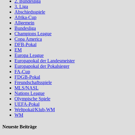
2. Bundesliga
3. Liga
Abschiedsspiele
Afrika-Cup
Allgemein
Bundesliga
Champions League
Copa America
DFB-Pokal
EM
Europa League
Europapokal der Landesmeister
Europapokal der Pokalsieger
FA-Cup
FDGB-Pokal
Freundschaftsspiele
MLS/NASL
Nations League
Olympische Spiele
UEFA-Pokal
Weltpokal/Klub-WM
WM
Neueste Beiträge