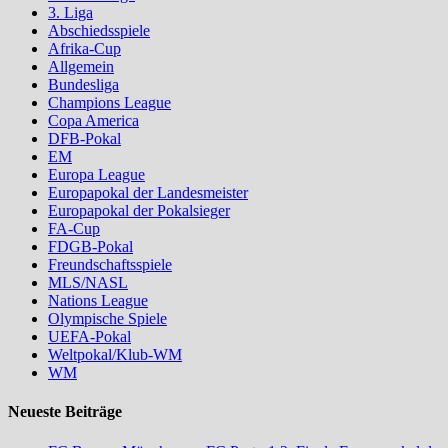
3. Liga
Abschiedsspiele
Afrika-Cup
Allgemein
Bundesliga
Champions League
Copa America
DFB-Pokal
EM
Europa League
Europapokal der Landesmeister
Europapokal der Pokalsieger
FA-Cup
FDGB-Pokal
Freundschaftsspiele
MLS/NASL
Nations League
Olympische Spiele
UEFA-Pokal
Weltpokal/Klub-WM
WM
Neueste Beiträge