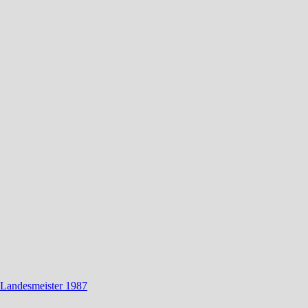
 Landesmeister 1987