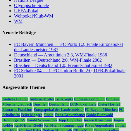
Nations League
Olympische Spiele
UEFA-Pokal
Weltpokal/Klub-WM
WM
Neueste Beiträge
FC Bayern München — FC Porto 1:2, Finale Europapokal
der Landesmeister 1987
Deutschland — Argentinien 2:3, WM-Finale 1986
Brasilien — Deutschland 2:0, WM-Finale 2002
Brasilien – Deutschland 1:0, Freundschaftsspiel 1982
FC Schalke 04 — 1. FC Union Berlin 2:0, DFB-Pokalfinale
2001
Ausgewählte Themen
Andreas Brehme
Andreas Möller
Berti Vogts
Borussia Dortmund
Borussia
Mönchengladbach
Brasilien
Deutschland
DFB-Pokalfinale
Dieter Hoeneß
Eintracht Frankfurt
Europapokal der Landesmeister
FC Bayern München
FC
Schalke 04
Felix Magath
Finale
Franz Beckenbauer
Guido Buchwald
Hamburger SV
Harald Schumacher
Jupp Heynckes
Jürgen Klinsmann
Jürgen
Kohler
Karl-Heinz Riedle
Karl-Heinz Rummenigge
Klaus Augenthaler
Lothar
Matthäus
Manfred Kaltz
Norbert Nachtweih
Oliver Kahn
Olympiastadion