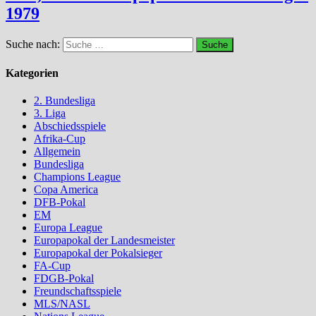
1979
Suche nach:
Kategorien
2. Bundesliga
3. Liga
Abschiedsspiele
Afrika-Cup
Allgemein
Bundesliga
Champions League
Copa America
DFB-Pokal
EM
Europa League
Europapokal der Landesmeister
Europapokal der Pokalsieger
FA-Cup
FDGB-Pokal
Freundschaftsspiele
MLS/NASL