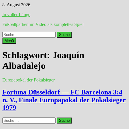
Zum
8. August 2026
Inhalt
In voller Länge
springen
Fußballpartien im Video als komplettes Spiel
Suche
nach:
Menü
Schlagwort:
Joaquín
Albadalejo
Europapokal der Pokalsieger
Fortuna Düsseldorf — FC Barcelona 3:4
n. V., Finale Europapokal der Pokalsieger
1979
Suche
nach: