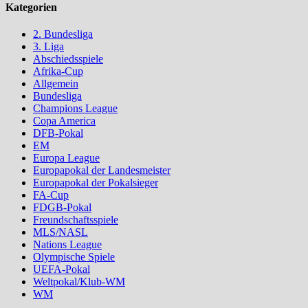
Kategorien
2. Bundesliga
3. Liga
Abschiedsspiele
Afrika-Cup
Allgemein
Bundesliga
Champions League
Copa America
DFB-Pokal
EM
Europa League
Europapokal der Landesmeister
Europapokal der Pokalsieger
FA-Cup
FDGB-Pokal
Freundschaftsspiele
MLS/NASL
Nations League
Olympische Spiele
UEFA-Pokal
Weltpokal/Klub-WM
WM