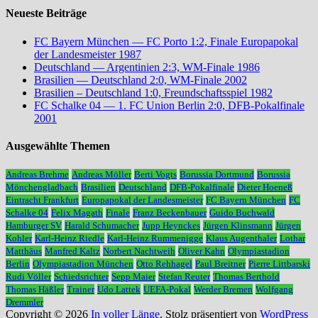
Neueste Beiträge
FC Bayern München — FC Porto 1:2, Finale Europapokal
der Landesmeister 1987
Deutschland — Argentinien 2:3, WM-Finale 1986
Brasilien — Deutschland 2:0, WM-Finale 2002
Brasilien – Deutschland 1:0, Freundschaftsspiel 1982
FC Schalke 04 — 1. FC Union Berlin 2:0, DFB-Pokalfinale
2001
Ausgewählte Themen
Andreas Brehme
Andreas Möller
Berti Vogts
Borussia Dortmund
Borussia
Mönchengladbach
Brasilien
Deutschland
DFB-Pokalfinale
Dieter Hoeneß
Eintracht Frankfurt
Europapokal der Landesmeister
FC Bayern München
FC
Schalke 04
Felix Magath
Finale
Franz Beckenbauer
Guido Buchwald
Hamburger SV
Harald Schumacher
Jupp Heynckes
Jürgen Klinsmann
Jürgen
Kohler
Karl-Heinz Riedle
Karl-Heinz Rummenigge
Klaus Augenthaler
Lothar
Matthäus
Manfred Kaltz
Norbert Nachtweih
Oliver Kahn
Olympiastadion
Berlin
Olympiastadion München
Otto Rehhagel
Paul Breitner
Pierre Littbarski
Rudi Völler
Schiedsrichter
Sepp Maier
Stefan Reuter
Thomas Berthold
Thomas Häßler
Trainer
Udo Lattek
UEFA-Pokal
Werder Bremen
Wolfgang
Dremmler
Copyright © 2026
In voller Länge
. Stolz präsentiert von
WordPress