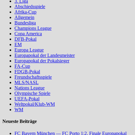
3. Liga
Abschiedsspiele
Afrika-Cup
Allgemein
Bundesliga
Champions League
Copa America
DFB-Pokal
EM
Europa League
Europapokal der Landesmeister
Europapokal der Pokalsieger
FA-Cup
FDGB-Pokal
Freundschaftsspiele
MLS/NASL
Nations League
Olympische Spiele
UEFA-Pokal
Weltpokal/Klub-WM
WM
Neueste Beiträge
FC Bayern München — FC Porto 1:2, Finale Europapokal