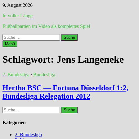
Zum
9. August 2026
Inhalt
In voller Länge
springen
Fußballpartien im Video als komplettes Spiel
Suche
nach:
Menü
Schlagwort:
Jens Langeneke
2. Bundesliga
/
Bundesliga
Hertha BSC — Fortuna Düsseldorf 1:2,
Bundesliga Relegation 2012
Suche
nach:
Kategorien
2. Bundesliga