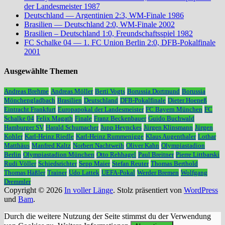
der Landesmeister 1987
Deutschland — Argentinien 2:3, WM-Finale 1986
Brasilien — Deutschland 2:0, WM-Finale 2002
Brasilien – Deutschland 1:0, Freundschaftsspiel 1982
FC Schalke 04 — 1. FC Union Berlin 2:0, DFB-Pokalfinale
2001
Ausgewählte Themen
Andreas Brehme
Andreas Möller
Berti Vogts
Borussia Dortmund
Borussia
Mönchengladbach
Brasilien
Deutschland
DFB-Pokalfinale
Dieter Hoeneß
Eintracht Frankfurt
Europapokal der Landesmeister
FC Bayern München
FC
Schalke 04
Felix Magath
Finale
Franz Beckenbauer
Guido Buchwald
Hamburger SV
Harald Schumacher
Jupp Heynckes
Jürgen Klinsmann
Jürgen
Kohler
Karl-Heinz Riedle
Karl-Heinz Rummenigge
Klaus Augenthaler
Lothar
Matthäus
Manfred Kaltz
Norbert Nachtweih
Oliver Kahn
Olympiastadion
Berlin
Olympiastadion München
Otto Rehhagel
Paul Breitner
Pierre Littbarski
Rudi Völler
Schiedsrichter
Sepp Maier
Stefan Reuter
Thomas Berthold
Thomas Häßler
Trainer
Udo Lattek
UEFA-Pokal
Werder Bremen
Wolfgang
Dremmler
Copyright © 2026
In voller Länge
. Stolz präsentiert von
WordPress
und
Bam
.
Durch die weitere Nutzung der Seite stimmst du der Verwendung