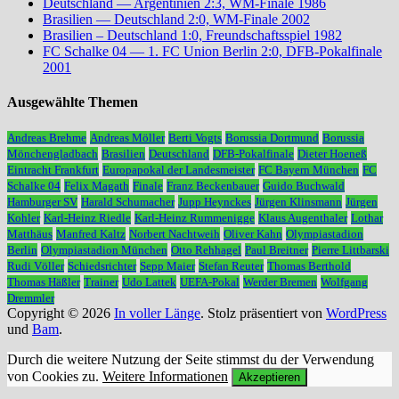
Deutschland — Argentinien 2:3, WM-Finale 1986
Brasilien — Deutschland 2:0, WM-Finale 2002
Brasilien – Deutschland 1:0, Freundschaftsspiel 1982
FC Schalke 04 — 1. FC Union Berlin 2:0, DFB-Pokalfinale
2001
Ausgewählte Themen
Andreas Brehme
Andreas Möller
Berti Vogts
Borussia Dortmund
Borussia
Mönchengladbach
Brasilien
Deutschland
DFB-Pokalfinale
Dieter Hoeneß
Eintracht Frankfurt
Europapokal der Landesmeister
FC Bayern München
FC
Schalke 04
Felix Magath
Finale
Franz Beckenbauer
Guido Buchwald
Hamburger SV
Harald Schumacher
Jupp Heynckes
Jürgen Klinsmann
Jürgen
Kohler
Karl-Heinz Riedle
Karl-Heinz Rummenigge
Klaus Augenthaler
Lothar
Matthäus
Manfred Kaltz
Norbert Nachtweih
Oliver Kahn
Olympiastadion
Berlin
Olympiastadion München
Otto Rehhagel
Paul Breitner
Pierre Littbarski
Rudi Völler
Schiedsrichter
Sepp Maier
Stefan Reuter
Thomas Berthold
Thomas Häßler
Trainer
Udo Lattek
UEFA-Pokal
Werder Bremen
Wolfgang
Dremmler
Copyright © 2026
In voller Länge
. Stolz präsentiert von
WordPress
und
Bam
.
Durch die weitere Nutzung der Seite stimmst du der Verwendung
von Cookies zu.
Weitere Informationen
Akzeptieren