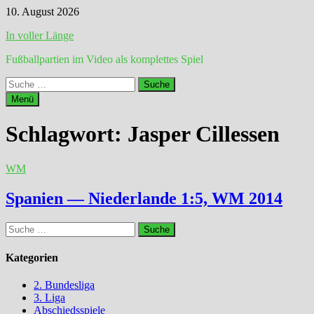
Zum
10. August 2026
Inhalt
In voller Länge
springen
Fußballpartien im Video als komplettes Spiel
Suche
nach:
Menü
Schlagwort:
Jasper Cillessen
WM
Spanien — Niederlande 1:5, WM 2014
Suche
nach:
Kategorien
2. Bundesliga
3. Liga
Abschiedsspiele