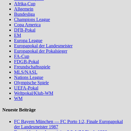
Afrika-Cup
Allgemein
Bundesliga
Champions League
Copa America
DFB-Pokal
EM
Europa League
Europapokal der Landesmeister
Europapokal der Pokalsieger
FA-Cup
FDGB-Pokal
Freundschaftsspiele
MLS/NASL
Nations League
Olympische Spiele
UEFA-Pokal
Weltpokal/Klub-WM
WM
Neueste Beiträge
FC Bayern München — FC Porto 1:2, Finale Europapokal
der Landesmeister 1987