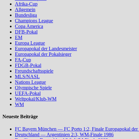
Afrika-Cup
Allgemein
Bundesliga
Champions League
Copa America
DFB-Pokal
EM
Europa League
Europapokal der Landesmeister
Europapokal der Pokalsieger
FA-Cup
FDGB-Pokal
Freundschaftsspiele
MLS/NASL
Nations League
Olympische Spiele
UEFA-Pokal
Weltpokal/Klub-WM
WM
Neueste Beiträge
FC Bayern München — FC Porto 1:2, Finale Europapokal der
Deutschland — Argentinien 2:3, WM-Finale 1986