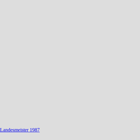
 Landesmeister 1987