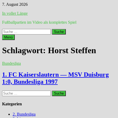
Zum
7. August 2026
Inhalt
In voller Länge
springen
Fußballpartien im Video als komplettes Spiel
Suche
nach:
Menü
Schlagwort:
Horst Steffen
Bundesliga
1. FC Kaiserslautern — MSV Duisburg
1:0, Bundesliga 1997
Suche
nach:
Kategorien
2. Bundesliga