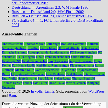
der Landesmeister 1987
Deutschland — Argentinien 2:3, WM-Finale 1986
Brasilien — Deutschland 2:0, WM-Finale 2002
Brasilien – Deutschland 1:0, Freundschaftsspiel 1982
FC Schalke 04 — 1. FC Union Berlin 2:0, DFB-Pokalfinale
2001
Ausgewählte Themen
Andreas Brehme
Andreas Möller
Berti Vogts
Borussia Dortmund
Borussia
Mönchengladbach
Brasilien
Deutschland
DFB-Pokalfinale
Dieter Hoeneß
Eintracht Frankfurt
Europapokal der Landesmeister
FC Bayern München
FC
Schalke 04
Felix Magath
Finale
Franz Beckenbauer
Guido Buchwald
Hamburger SV
Harald Schumacher
Jupp Heynckes
Jürgen Klinsmann
Jürgen
Kohler
Karl-Heinz Riedle
Karl-Heinz Rummenigge
Klaus Augenthaler
Lothar
Matthäus
Manfred Kaltz
Norbert Nachtweih
Oliver Kahn
Olympiastadion
Berlin
Olympiastadion München
Otto Rehhagel
Paul Breitner
Pierre Littbarski
Rudi Völler
Schiedsrichter
Sepp Maier
Stefan Reuter
Thomas Berthold
Thomas Häßler
Trainer
Udo Lattek
UEFA-Pokal
Werder Bremen
Wolfgang
Dremmler
Copyright © 2026
In voller Länge
. Stolz präsentiert von
WordPress
und
Bam
.
Durch die weitere Nutzung der Seite stimmst du der Verwendung