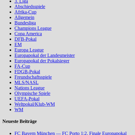
3. Liga
Abschiedsspiele
Afrika-Cup
Allgemein
Bundesliga
Champions League
Copa America
DFB-Pokal
EM
Europa League
Europapokal der Landesmeister
Europapokal der Pokalsieger
FA-Cup
FDGB-Pokal
Freundschaftsspiele
MLS/NASL
Nations League
Olympische Spiele
UEFA-Pokal
Weltpokal/Klub-WM
WM
Neueste Beiträge
FC Bayern München — FC Porto 1:2, Finale Europapokal