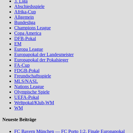
3. Liga
Abschiedsspiele
Afrika-Cup
Allgemein
Bundesliga
Champions League
Copa America
DFB-Pokal
EM
Europa League
Europapokal der Landesmeister
Europapokal der Pokalsieger
FA-Cup
FDGB-Pokal
Freundschaftsspiele
MLS/NASL
Nations League
Olympische Spiele
UEFA-Pokal
Weltpokal/Klub-WM
WM
Neueste Beiträge
FC Bayern München — FC Porto 1:2, Finale Europapokal