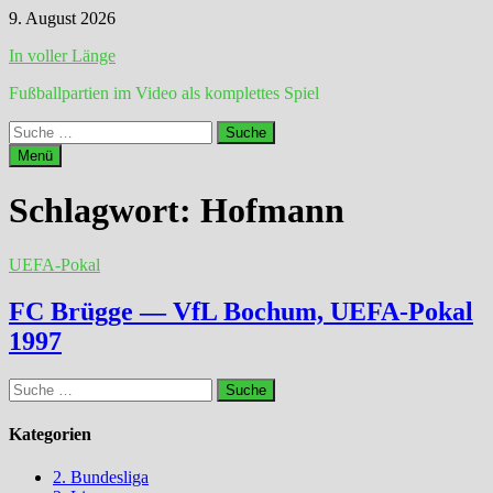
Zum
9. August 2026
Inhalt
In voller Länge
springen
Fußballpartien im Video als komplettes Spiel
Suche
nach:
Menü
Schlagwort:
Hofmann
UEFA-Pokal
FC Brügge — VfL Bochum, UEFA-Pokal
1997
Suche
nach:
Kategorien
2. Bundesliga