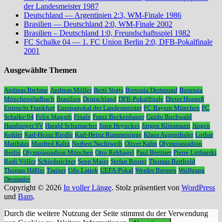
der Landesmeister 1987
Deutschland — Argentinien 2:3, WM-Finale 1986
Brasilien — Deutschland 2:0, WM-Finale 2002
Brasilien – Deutschland 1:0, Freundschaftsspiel 1982
FC Schalke 04 — 1. FC Union Berlin 2:0, DFB-Pokalfinale
2001
Ausgewählte Themen
Andreas Brehme
Andreas Möller
Berti Vogts
Borussia Dortmund
Borussia
Mönchengladbach
Brasilien
Deutschland
DFB-Pokalfinale
Dieter Hoeneß
Eintracht Frankfurt
Europapokal der Landesmeister
FC Bayern München
FC
Schalke 04
Felix Magath
Finale
Franz Beckenbauer
Guido Buchwald
Hamburger SV
Harald Schumacher
Jupp Heynckes
Jürgen Klinsmann
Jürgen
Kohler
Karl-Heinz Riedle
Karl-Heinz Rummenigge
Klaus Augenthaler
Lothar
Matthäus
Manfred Kaltz
Norbert Nachtweih
Oliver Kahn
Olympiastadion
Berlin
Olympiastadion München
Otto Rehhagel
Paul Breitner
Pierre Littbarski
Rudi Völler
Schiedsrichter
Sepp Maier
Stefan Reuter
Thomas Berthold
Thomas Häßler
Trainer
Udo Lattek
UEFA-Pokal
Werder Bremen
Wolfgang
Dremmler
Copyright © 2026
In voller Länge
. Stolz präsentiert von
WordPress
und
Bam
.
Durch die weitere Nutzung der Seite stimmst du der Verwendung