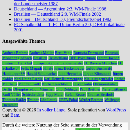
der Landesmeister 1987
Deutschland — Argentinien 2:3, WM-Finale 1986
Brasilien — Deutschland 2:0, WM-Finale 2002
Brasilien – Deutschland 1:0, Freundschaftsspiel 1982
FC Schalke 04 — 1. FC Union Berlin 2:0, DFB-Pokalfinale
2001
Ausgewählte Themen
Andreas Brehme
Andreas Möller
Berti Vogts
Borussia Dortmund
Borussia
Mönchengladbach
Brasilien
Deutschland
DFB-Pokalfinale
Dieter Hoeneß
Eintracht Frankfurt
Europapokal der Landesmeister
FC Bayern München
FC
Schalke 04
Felix Magath
Finale
Franz Beckenbauer
Guido Buchwald
Hamburger SV
Harald Schumacher
Jupp Heynckes
Jürgen Klinsmann
Jürgen
Kohler
Karl-Heinz Riedle
Karl-Heinz Rummenigge
Klaus Augenthaler
Lothar
Matthäus
Manfred Kaltz
Norbert Nachtweih
Oliver Kahn
Olympiastadion
Berlin
Olympiastadion München
Otto Rehhagel
Paul Breitner
Pierre Littbarski
Rudi Völler
Schiedsrichter
Sepp Maier
Stefan Reuter
Thomas Berthold
Thomas Häßler
Trainer
Udo Lattek
UEFA-Pokal
Werder Bremen
Wolfgang
Dremmler
Copyright © 2026
In voller Länge
. Stolz präsentiert von
WordPress
und
Bam
.
Durch die weitere Nutzung der Seite stimmst du der Verwendung