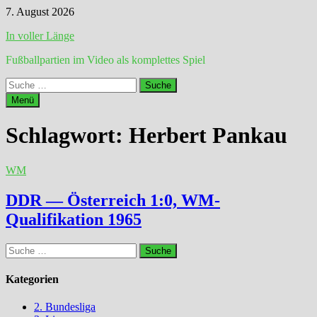
Zum
7. August 2026
Inhalt
In voller Länge
springen
Fußballpartien im Video als komplettes Spiel
Suche
nach:
Menü
Schlagwort:
Herbert Pankau
WM
DDR — Österreich 1:0, WM-
Qualifikation 1965
Suche
nach:
Kategorien
2. Bundesliga