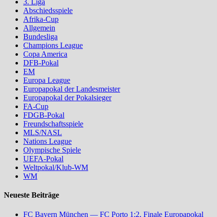
3. Liga
Abschiedsspiele
Afrika-Cup
Allgemein
Bundesliga
Champions League
Copa America
DFB-Pokal
EM
Europa League
Europapokal der Landesmeister
Europapokal der Pokalsieger
FA-Cup
FDGB-Pokal
Freundschaftsspiele
MLS/NASL
Nations League
Olympische Spiele
UEFA-Pokal
Weltpokal/Klub-WM
WM
Neueste Beiträge
FC Bayern München — FC Porto 1:2, Finale Europapokal