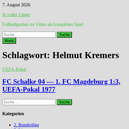
Zum
7. August 2026
Inhalt
In voller Länge
springen
Fußballpartien im Video als komplettes Spiel
Suche
nach:
Menü
Schlagwort:
Helmut Kremers
UEFA-Pokal
FC Schalke 04 — 1. FC Magdeburg 1:3,
UEFA-Pokal 1977
Suche
nach:
Kategorien
2. Bundesliga