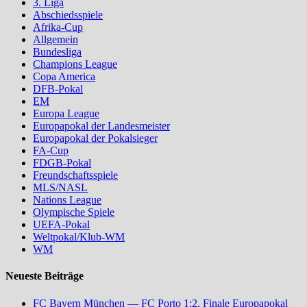
3. Liga
Abschiedsspiele
Afrika-Cup
Allgemein
Bundesliga
Champions League
Copa America
DFB-Pokal
EM
Europa League
Europapokal der Landesmeister
Europapokal der Pokalsieger
FA-Cup
FDGB-Pokal
Freundschaftsspiele
MLS/NASL
Nations League
Olympische Spiele
UEFA-Pokal
Weltpokal/Klub-WM
WM
Neueste Beiträge
FC Bayern München — FC Porto 1:2, Finale Europapokal