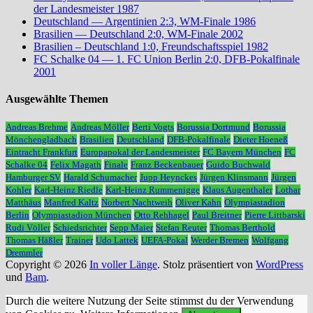
der Landesmeister 1987
Deutschland — Argentinien 2:3, WM-Finale 1986
Brasilien — Deutschland 2:0, WM-Finale 2002
Brasilien – Deutschland 1:0, Freundschaftsspiel 1982
FC Schalke 04 — 1. FC Union Berlin 2:0, DFB-Pokalfinale
2001
Ausgewählte Themen
Andreas Brehme
Andreas Möller
Berti Vogts
Borussia Dortmund
Borussia
Mönchengladbach
Brasilien
Deutschland
DFB-Pokalfinale
Dieter Hoeneß
Eintracht Frankfurt
Europapokal der Landesmeister
FC Bayern München
FC
Schalke 04
Felix Magath
Finale
Franz Beckenbauer
Guido Buchwald
Hamburger SV
Harald Schumacher
Jupp Heynckes
Jürgen Klinsmann
Jürgen
Kohler
Karl-Heinz Riedle
Karl-Heinz Rummenigge
Klaus Augenthaler
Lothar
Matthäus
Manfred Kaltz
Norbert Nachtweih
Oliver Kahn
Olympiastadion
Berlin
Olympiastadion München
Otto Rehhagel
Paul Breitner
Pierre Littbarski
Rudi Völler
Schiedsrichter
Sepp Maier
Stefan Reuter
Thomas Berthold
Thomas Häßler
Trainer
Udo Lattek
UEFA-Pokal
Werder Bremen
Wolfgang
Dremmler
Copyright © 2026
In voller Länge
. Stolz präsentiert von
WordPress
und
Bam
.
Durch die weitere Nutzung der Seite stimmst du der Verwendung