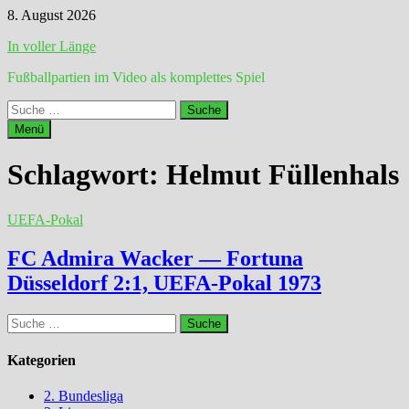
Zum
8. August 2026
Inhalt
In voller Länge
springen
Fußballpartien im Video als komplettes Spiel
Suche
nach:
Menü
Schlagwort:
Helmut Füllenhals
UEFA-Pokal
FC Admira Wacker — Fortuna
Düsseldorf 2:1, UEFA-Pokal 1973
Suche
nach:
Kategorien
2. Bundesliga