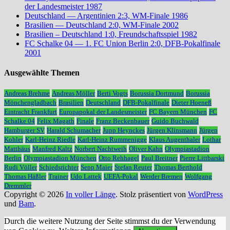
der Landesmeister 1987
Deutschland — Argentinien 2:3, WM-Finale 1986
Brasilien — Deutschland 2:0, WM-Finale 2002
Brasilien – Deutschland 1:0, Freundschaftsspiel 1982
FC Schalke 04 — 1. FC Union Berlin 2:0, DFB-Pokalfinale
2001
Ausgewählte Themen
Andreas Brehme
Andreas Möller
Berti Vogts
Borussia Dortmund
Borussia
Mönchengladbach
Brasilien
Deutschland
DFB-Pokalfinale
Dieter Hoeneß
Eintracht Frankfurt
Europapokal der Landesmeister
FC Bayern München
FC
Schalke 04
Felix Magath
Finale
Franz Beckenbauer
Guido Buchwald
Hamburger SV
Harald Schumacher
Jupp Heynckes
Jürgen Klinsmann
Jürgen
Kohler
Karl-Heinz Riedle
Karl-Heinz Rummenigge
Klaus Augenthaler
Lothar
Matthäus
Manfred Kaltz
Norbert Nachtweih
Oliver Kahn
Olympiastadion
Berlin
Olympiastadion München
Otto Rehhagel
Paul Breitner
Pierre Littbarski
Rudi Völler
Schiedsrichter
Sepp Maier
Stefan Reuter
Thomas Berthold
Thomas Häßler
Trainer
Udo Lattek
UEFA-Pokal
Werder Bremen
Wolfgang
Dremmler
Copyright © 2026
In voller Länge
. Stolz präsentiert von
WordPress
und
Bam
.
Durch die weitere Nutzung der Seite stimmst du der Verwendung