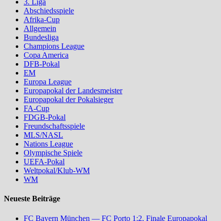
3. Liga
Abschiedsspiele
Afrika-Cup
Allgemein
Bundesliga
Champions League
Copa America
DFB-Pokal
EM
Europa League
Europapokal der Landesmeister
Europapokal der Pokalsieger
FA-Cup
FDGB-Pokal
Freundschaftsspiele
MLS/NASL
Nations League
Olympische Spiele
UEFA-Pokal
Weltpokal/Klub-WM
WM
Neueste Beiträge
FC Bayern München — FC Porto 1:2, Finale Europapokal