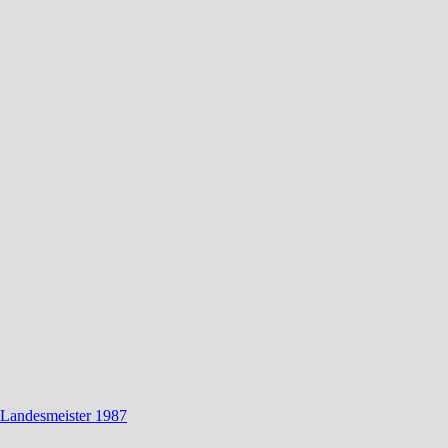
 Landesmeister 1987