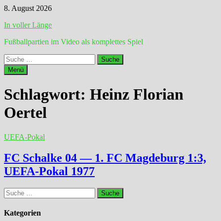
Zum
8. August 2026
Inhalt
In voller Länge
springen
Fußballpartien im Video als komplettes Spiel
Suche
nach:
Menü
Schlagwort:
Heinz Florian
Oertel
UEFA-Pokal
FC Schalke 04 — 1. FC Magdeburg 1:3,
UEFA-Pokal 1977
Suche
nach:
Kategorien