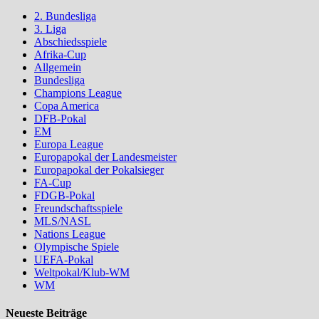
2. Bundesliga
3. Liga
Abschiedsspiele
Afrika-Cup
Allgemein
Bundesliga
Champions League
Copa America
DFB-Pokal
EM
Europa League
Europapokal der Landesmeister
Europapokal der Pokalsieger
FA-Cup
FDGB-Pokal
Freundschaftsspiele
MLS/NASL
Nations League
Olympische Spiele
UEFA-Pokal
Weltpokal/Klub-WM
WM
Neueste Beiträge