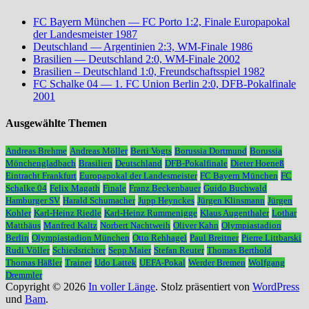
FC Bayern München — FC Porto 1:2, Finale Europapokal
der Landesmeister 1987
Deutschland — Argentinien 2:3, WM-Finale 1986
Brasilien — Deutschland 2:0, WM-Finale 2002
Brasilien – Deutschland 1:0, Freundschaftsspiel 1982
FC Schalke 04 — 1. FC Union Berlin 2:0, DFB-Pokalfinale
2001
Ausgewählte Themen
Andreas Brehme
Andreas Möller
Berti Vogts
Borussia Dortmund
Borussia
Mönchengladbach
Brasilien
Deutschland
DFB-Pokalfinale
Dieter Hoeneß
Eintracht Frankfurt
Europapokal der Landesmeister
FC Bayern München
FC
Schalke 04
Felix Magath
Finale
Franz Beckenbauer
Guido Buchwald
Hamburger SV
Harald Schumacher
Jupp Heynckes
Jürgen Klinsmann
Jürgen
Kohler
Karl-Heinz Riedle
Karl-Heinz Rummenigge
Klaus Augenthaler
Lothar
Matthäus
Manfred Kaltz
Norbert Nachtweih
Oliver Kahn
Olympiastadion
Berlin
Olympiastadion München
Otto Rehhagel
Paul Breitner
Pierre Littbarski
Rudi Völler
Schiedsrichter
Sepp Maier
Stefan Reuter
Thomas Berthold
Thomas Häßler
Trainer
Udo Lattek
UEFA-Pokal
Werder Bremen
Wolfgang
Dremmler
Copyright © 2026
In voller Länge
. Stolz präsentiert von
WordPress
und
Bam
.