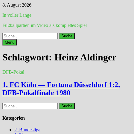
Zum
8. August 2026
Inhalt
In voller Länge
springen
Fußballpartien im Video als komplettes Spiel
Suche
nach:
Menü
Schlagwort:
Heinz Aldinger
DFB-Pokal
1. FC Köln — Fortuna Düsseldorf 1:2,
DFB-Pokalfinale 1980
Suche
nach:
Kategorien
2. Bundesliga