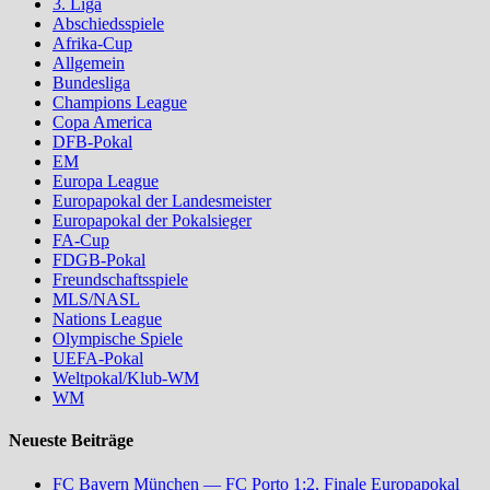
3. Liga
Abschiedsspiele
Afrika-Cup
Allgemein
Bundesliga
Champions League
Copa America
DFB-Pokal
EM
Europa League
Europapokal der Landesmeister
Europapokal der Pokalsieger
FA-Cup
FDGB-Pokal
Freundschaftsspiele
MLS/NASL
Nations League
Olympische Spiele
UEFA-Pokal
Weltpokal/Klub-WM
WM
Neueste Beiträge
FC Bayern München — FC Porto 1:2, Finale Europapokal