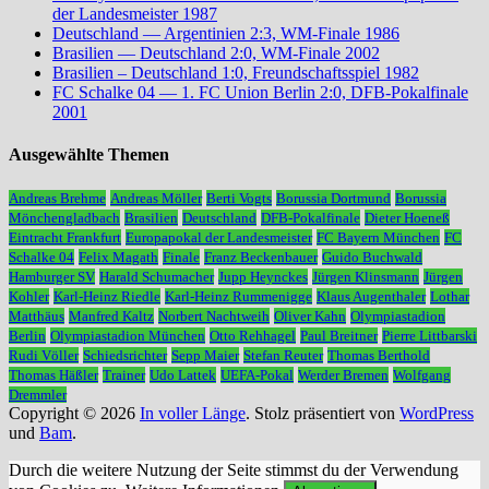
der Landesmeister 1987
Deutschland — Argentinien 2:3, WM-Finale 1986
Brasilien — Deutschland 2:0, WM-Finale 2002
Brasilien – Deutschland 1:0, Freundschaftsspiel 1982
FC Schalke 04 — 1. FC Union Berlin 2:0, DFB-Pokalfinale
2001
Ausgewählte Themen
Andreas Brehme
Andreas Möller
Berti Vogts
Borussia Dortmund
Borussia
Mönchengladbach
Brasilien
Deutschland
DFB-Pokalfinale
Dieter Hoeneß
Eintracht Frankfurt
Europapokal der Landesmeister
FC Bayern München
FC
Schalke 04
Felix Magath
Finale
Franz Beckenbauer
Guido Buchwald
Hamburger SV
Harald Schumacher
Jupp Heynckes
Jürgen Klinsmann
Jürgen
Kohler
Karl-Heinz Riedle
Karl-Heinz Rummenigge
Klaus Augenthaler
Lothar
Matthäus
Manfred Kaltz
Norbert Nachtweih
Oliver Kahn
Olympiastadion
Berlin
Olympiastadion München
Otto Rehhagel
Paul Breitner
Pierre Littbarski
Rudi Völler
Schiedsrichter
Sepp Maier
Stefan Reuter
Thomas Berthold
Thomas Häßler
Trainer
Udo Lattek
UEFA-Pokal
Werder Bremen
Wolfgang
Dremmler
Copyright © 2026
In voller Länge
. Stolz präsentiert von
WordPress
und
Bam
.
Durch die weitere Nutzung der Seite stimmst du der Verwendung