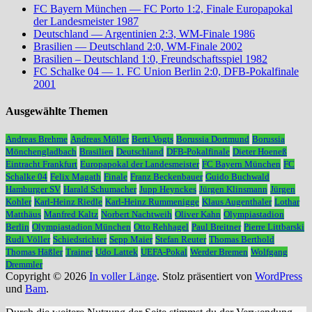
FC Bayern München — FC Porto 1:2, Finale Europapokal
der Landesmeister 1987
Deutschland — Argentinien 2:3, WM-Finale 1986
Brasilien — Deutschland 2:0, WM-Finale 2002
Brasilien – Deutschland 1:0, Freundschaftsspiel 1982
FC Schalke 04 — 1. FC Union Berlin 2:0, DFB-Pokalfinale
2001
Ausgewählte Themen
Andreas Brehme
Andreas Möller
Berti Vogts
Borussia Dortmund
Borussia
Mönchengladbach
Brasilien
Deutschland
DFB-Pokalfinale
Dieter Hoeneß
Eintracht Frankfurt
Europapokal der Landesmeister
FC Bayern München
FC
Schalke 04
Felix Magath
Finale
Franz Beckenbauer
Guido Buchwald
Hamburger SV
Harald Schumacher
Jupp Heynckes
Jürgen Klinsmann
Jürgen
Kohler
Karl-Heinz Riedle
Karl-Heinz Rummenigge
Klaus Augenthaler
Lothar
Matthäus
Manfred Kaltz
Norbert Nachtweih
Oliver Kahn
Olympiastadion
Berlin
Olympiastadion München
Otto Rehhagel
Paul Breitner
Pierre Littbarski
Rudi Völler
Schiedsrichter
Sepp Maier
Stefan Reuter
Thomas Berthold
Thomas Häßler
Trainer
Udo Lattek
UEFA-Pokal
Werder Bremen
Wolfgang
Dremmler
Copyright © 2026
In voller Länge
. Stolz präsentiert von
WordPress
und
Bam
.