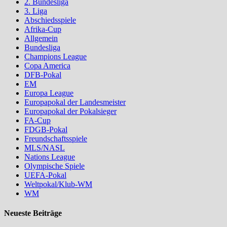
2. Bundesliga
3. Liga
Abschiedsspiele
Afrika-Cup
Allgemein
Bundesliga
Champions League
Copa America
DFB-Pokal
EM
Europa League
Europapokal der Landesmeister
Europapokal der Pokalsieger
FA-Cup
FDGB-Pokal
Freundschaftsspiele
MLS/NASL
Nations League
Olympische Spiele
UEFA-Pokal
Weltpokal/Klub-WM
WM
Neueste Beiträge