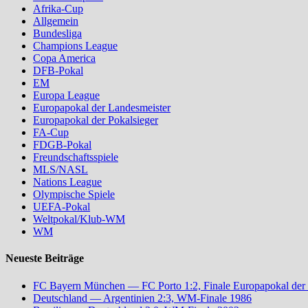
Afrika-Cup
Allgemein
Bundesliga
Champions League
Copa America
DFB-Pokal
EM
Europa League
Europapokal der Landesmeister
Europapokal der Pokalsieger
FA-Cup
FDGB-Pokal
Freundschaftsspiele
MLS/NASL
Nations League
Olympische Spiele
UEFA-Pokal
Weltpokal/Klub-WM
WM
Neueste Beiträge
FC Bayern München — FC Porto 1:2, Finale Europapokal der
Deutschland — Argentinien 2:3, WM-Finale 1986