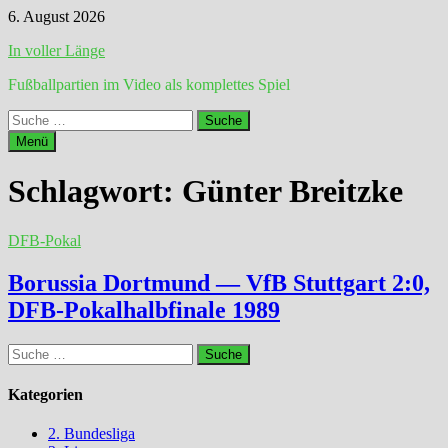
Zum
6. August 2026
Inhalt
In voller Länge
springen
Fußballpartien im Video als komplettes Spiel
Suche
nach:
Menü
Schlagwort:
Günter Breitzke
DFB-Pokal
Borussia Dortmund — VfB Stuttgart 2:0,
DFB-Pokalhalbfinale 1989
Suche
nach:
Kategorien
2. Bundesliga