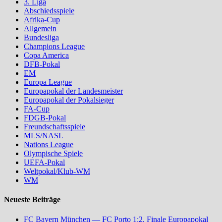
3. Liga
Abschiedsspiele
Afrika-Cup
Allgemein
Bundesliga
Champions League
Copa America
DFB-Pokal
EM
Europa League
Europapokal der Landesmeister
Europapokal der Pokalsieger
FA-Cup
FDGB-Pokal
Freundschaftsspiele
MLS/NASL
Nations League
Olympische Spiele
UEFA-Pokal
Weltpokal/Klub-WM
WM
Neueste Beiträge
FC Bayern München — FC Porto 1:2, Finale Europapokal