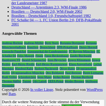
der Landesmeister 1987
Deutschland — Argentinien 2:3, WM-Finale 1986
Brasilien — Deutschland 2:0, WM-Finale 2002
Brasilien – Deutschland 1:0, Freundschaftsspiel 1982
FC Schalke 04 — 1. FC Union Berlin 2:0, DFB-Pokalfinale
2001
Ausgewählte Themen
Andreas Brehme
Andreas Möller
Berti Vogts
Borussia Dortmund
Borussia
Mönchengladbach
Brasilien
Deutschland
DFB-Pokalfinale
Dieter Hoeneß
Eintracht Frankfurt
Europapokal der Landesmeister
FC Bayern München
FC
Schalke 04
Felix Magath
Finale
Franz Beckenbauer
Guido Buchwald
Hamburger SV
Harald Schumacher
Jupp Heynckes
Jürgen Klinsmann
Jürgen
Kohler
Karl-Heinz Riedle
Karl-Heinz Rummenigge
Klaus Augenthaler
Lothar
Matthäus
Manfred Kaltz
Norbert Nachtweih
Oliver Kahn
Olympiastadion
Berlin
Olympiastadion München
Otto Rehhagel
Paul Breitner
Pierre Littbarski
Rudi Völler
Schiedsrichter
Sepp Maier
Stefan Reuter
Thomas Berthold
Thomas Häßler
Trainer
Udo Lattek
UEFA-Pokal
Werder Bremen
Wolfgang
Dremmler
Copyright © 2026
In voller Länge
. Stolz präsentiert von
WordPress
und
Bam
.
Durch die weitere Nutzung der Seite stimmst du der Verwendung