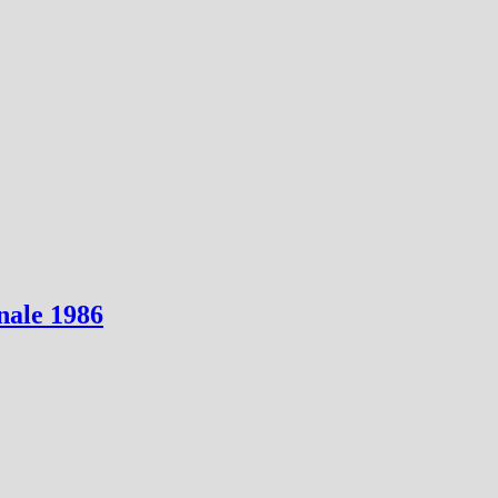
nale 1986