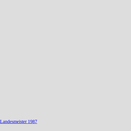
 Landesmeister 1987