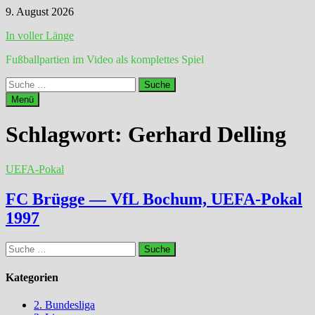
Zum
9. August 2026
Inhalt
In voller Länge
springen
Fußballpartien im Video als komplettes Spiel
Suche
nach:
Menü
Schlagwort:
Gerhard Delling
UEFA-Pokal
FC Brügge — VfL Bochum, UEFA-Pokal
1997
Suche
nach:
Kategorien
2. Bundesliga