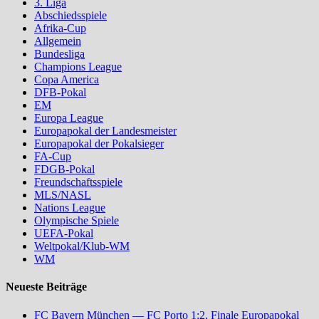
3. Liga
Abschiedsspiele
Afrika-Cup
Allgemein
Bundesliga
Champions League
Copa America
DFB-Pokal
EM
Europa League
Europapokal der Landesmeister
Europapokal der Pokalsieger
FA-Cup
FDGB-Pokal
Freundschaftsspiele
MLS/NASL
Nations League
Olympische Spiele
UEFA-Pokal
Weltpokal/Klub-WM
WM
Neueste Beiträge
FC Bayern München — FC Porto 1:2, Finale Europapokal