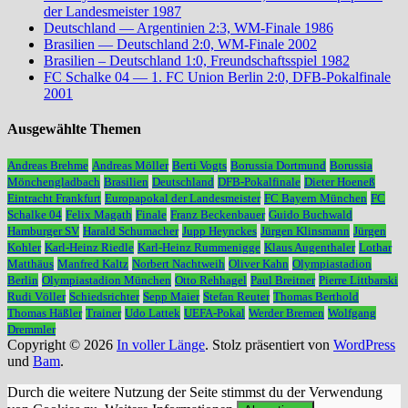
der Landesmeister 1987
Deutschland — Argentinien 2:3, WM-Finale 1986
Brasilien — Deutschland 2:0, WM-Finale 2002
Brasilien – Deutschland 1:0, Freundschaftsspiel 1982
FC Schalke 04 — 1. FC Union Berlin 2:0, DFB-Pokalfinale
2001
Ausgewählte Themen
Andreas Brehme
Andreas Möller
Berti Vogts
Borussia Dortmund
Borussia
Mönchengladbach
Brasilien
Deutschland
DFB-Pokalfinale
Dieter Hoeneß
Eintracht Frankfurt
Europapokal der Landesmeister
FC Bayern München
FC
Schalke 04
Felix Magath
Finale
Franz Beckenbauer
Guido Buchwald
Hamburger SV
Harald Schumacher
Jupp Heynckes
Jürgen Klinsmann
Jürgen
Kohler
Karl-Heinz Riedle
Karl-Heinz Rummenigge
Klaus Augenthaler
Lothar
Matthäus
Manfred Kaltz
Norbert Nachtweih
Oliver Kahn
Olympiastadion
Berlin
Olympiastadion München
Otto Rehhagel
Paul Breitner
Pierre Littbarski
Rudi Völler
Schiedsrichter
Sepp Maier
Stefan Reuter
Thomas Berthold
Thomas Häßler
Trainer
Udo Lattek
UEFA-Pokal
Werder Bremen
Wolfgang
Dremmler
Copyright © 2026
In voller Länge
. Stolz präsentiert von
WordPress
und
Bam
.
Durch die weitere Nutzung der Seite stimmst du der Verwendung