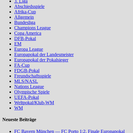
3. Liga
Abschiedsspiele
Afrika-Cup
Allgemein
Bundesliga
Champions League
Copa America
DFB-Pokal
EM
Europa League
Europapokal der Landesmeister
Europapokal der Pokalsieger
FA-Cup
FDGB-Pokal
Freundschaftsspiele
MLS/NASL
Nations League
Olympische Spiele
UEFA-Pokal
Weltpokal/Klub-WM
WM
Neueste Beiträge
FC Bayern München — FC Porto 1:2, Finale Europapokal