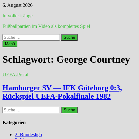
Zum
6. August 2026
Inhalt
In voller Länge
springen
Fußballpartien im Video als komplettes Spiel
Suche
nach:
Menü
Schlagwort:
George Courtney
UEFA-Pokal
Hamburger SV — IFK Göteborg 0:3,
Rückspiel UEFA-Pokalfinale 1982
Suche
nach:
Kategorien
2. Bundesliga