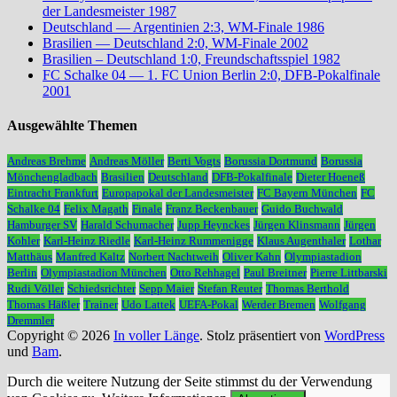
der Landesmeister 1987
Deutschland — Argentinien 2:3, WM-Finale 1986
Brasilien — Deutschland 2:0, WM-Finale 2002
Brasilien – Deutschland 1:0, Freundschaftsspiel 1982
FC Schalke 04 — 1. FC Union Berlin 2:0, DFB-Pokalfinale
2001
Ausgewählte Themen
Andreas Brehme
Andreas Möller
Berti Vogts
Borussia Dortmund
Borussia
Mönchengladbach
Brasilien
Deutschland
DFB-Pokalfinale
Dieter Hoeneß
Eintracht Frankfurt
Europapokal der Landesmeister
FC Bayern München
FC
Schalke 04
Felix Magath
Finale
Franz Beckenbauer
Guido Buchwald
Hamburger SV
Harald Schumacher
Jupp Heynckes
Jürgen Klinsmann
Jürgen
Kohler
Karl-Heinz Riedle
Karl-Heinz Rummenigge
Klaus Augenthaler
Lothar
Matthäus
Manfred Kaltz
Norbert Nachtweih
Oliver Kahn
Olympiastadion
Berlin
Olympiastadion München
Otto Rehhagel
Paul Breitner
Pierre Littbarski
Rudi Völler
Schiedsrichter
Sepp Maier
Stefan Reuter
Thomas Berthold
Thomas Häßler
Trainer
Udo Lattek
UEFA-Pokal
Werder Bremen
Wolfgang
Dremmler
Copyright © 2026
In voller Länge
. Stolz präsentiert von
WordPress
und
Bam
.
Durch die weitere Nutzung der Seite stimmst du der Verwendung