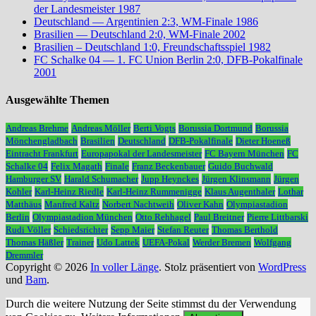
der Landesmeister 1987
Deutschland — Argentinien 2:3, WM-Finale 1986
Brasilien — Deutschland 2:0, WM-Finale 2002
Brasilien – Deutschland 1:0, Freundschaftsspiel 1982
FC Schalke 04 — 1. FC Union Berlin 2:0, DFB-Pokalfinale
2001
Ausgewählte Themen
Andreas Brehme
Andreas Möller
Berti Vogts
Borussia Dortmund
Borussia
Mönchengladbach
Brasilien
Deutschland
DFB-Pokalfinale
Dieter Hoeneß
Eintracht Frankfurt
Europapokal der Landesmeister
FC Bayern München
FC
Schalke 04
Felix Magath
Finale
Franz Beckenbauer
Guido Buchwald
Hamburger SV
Harald Schumacher
Jupp Heynckes
Jürgen Klinsmann
Jürgen
Kohler
Karl-Heinz Riedle
Karl-Heinz Rummenigge
Klaus Augenthaler
Lothar
Matthäus
Manfred Kaltz
Norbert Nachtweih
Oliver Kahn
Olympiastadion
Berlin
Olympiastadion München
Otto Rehhagel
Paul Breitner
Pierre Littbarski
Rudi Völler
Schiedsrichter
Sepp Maier
Stefan Reuter
Thomas Berthold
Thomas Häßler
Trainer
Udo Lattek
UEFA-Pokal
Werder Bremen
Wolfgang
Dremmler
Copyright © 2026
In voller Länge
. Stolz präsentiert von
WordPress
und
Bam
.
Durch die weitere Nutzung der Seite stimmst du der Verwendung