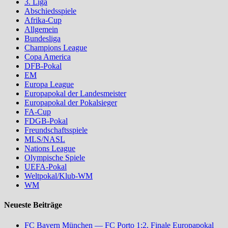
3. Liga
Abschiedsspiele
Afrika-Cup
Allgemein
Bundesliga
Champions League
Copa America
DFB-Pokal
EM
Europa League
Europapokal der Landesmeister
Europapokal der Pokalsieger
FA-Cup
FDGB-Pokal
Freundschaftsspiele
MLS/NASL
Nations League
Olympische Spiele
UEFA-Pokal
Weltpokal/Klub-WM
WM
Neueste Beiträge
FC Bayern München — FC Porto 1:2, Finale Europapokal