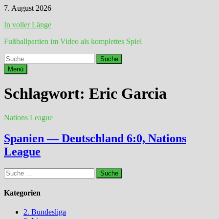
Zum
7. August 2026
Inhalt
In voller Länge
springen
Fußballpartien im Video als komplettes Spiel
Suche
nach:
Menü
Schlagwort:
Eric Garcia
Nations League
Spanien — Deutschland 6:0, Nations
League
Suche
nach:
Kategorien
2. Bundesliga